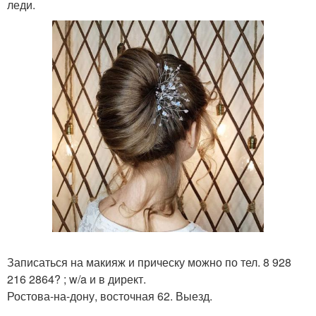
леди.
Записаться на макияж и прическу можно по тел. 8 928
216 2864? ; w/a и в директ.
Ростова-на-дону, восточная 62. Выезд.