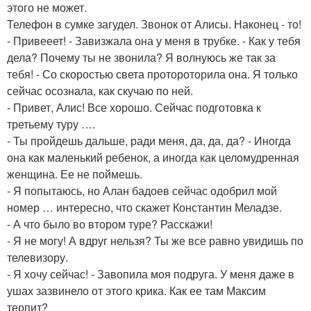
этого не может.
Телефон в сумке загудел. Звонок от Алисы. Наконец - то!
- Привееет! - Завизжала она у меня в трубке. - Как у тебя
дела? Почему ты не звонила? Я волнуюсь же так за
тебя! - Со скоростью света протороторила она. Я только
сейчас осознала, как скучаю по ней.
- Привет, Алис! Все хорошо. Сейчас подготовка к
третьему туру ….
- Ты пройдешь дальше, ради меня, да, да, да? - Иногда
она как маленький ребенок, а иногда как целомудренная
женщина. Ее не поймешь.
- Я попытаюсь, но Алан бадоев сейчас одобрил мой
номер … интересно, что скажет Константин Меладзе.
- А что было во втором туре? Расскажи!
- Я не могу! А вдруг нельзя? Ты же все равно увидишь по
телевизору.
- Я хочу сейчас! - Завопила моя подруга. У меня даже в
ушах зазвинело от этого крика. Как ее там Максим
терпит?