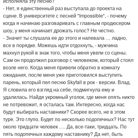
исполняла эту песню?
- Нет, я единственный раз выступала до проекта на
сцене. В университете с песней "Impossible", - почему
когда я начинаю разговаривать с главным продюсером
шоу, у меня начинает дрожать голос? Не честно.
- Значит ты слушала ее до этого и напевала … ладно,
все в порядке. Можешь идти отдохнуть, - мужчина
махнул рукой в знак того, чтобы меня увели со сцены.
Сам он продолжил разговор с человеком, который стоял
возле него. Когда меня привели обратно в комнату
ожидания, после меня уже приготовился выступить
парень, который пел песню Skyfall в рок - версии. Влад.
Я словила его взгляд на себе, подмигнула ему и
удалилась. Найдя укромный уголок, где меня опять никто
не потревожит, я осталась там. Интересно, когда нас
будут выбирать наставники? Скорее всего, не в этом
туре. Это глупо. Будет по несколько подопечных? Нас тут
около тридцати человек …. Да, все-таки, тридцать. По
пять подопечных каждому наставнику? Да нет, быть