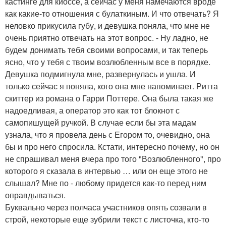
кастинге для киоссе, а сейчас у меня намечаются вроде
как какие-то отношения с булаткиным. И что отвечать? Я
неловко прикусила губу, и девушка поняла, что мне не
очень приятно отвечать на этот вопрос. - Ну ладно, не
будем донимать тебя своими вопросами, и так теперь
ясно, что у тебя с твоим возлюбленным все в порядке.
Девушка подмигнула мне, развернулась и ушла. И
только сейчас я поняла, кого она мне напоминает. Ритта
скиттер из романа о Гарри Поттере. Она была такая же
надоедливая, а оператор это как тот блокнот с
самопишущей ручкой. В случае если бы эта мадам
узнала, что я провела день с Егором то, очевидно, она
бы и про него спросила. Кстати, интересно почему, но он
не спрашивал меня вчера про того "Возлюбленного", про
которого я сказала в интервью … или он еще этого не
слышал? Мне по - любому придется как-то перед ним
оправдываться.
Буквально через полчаса участников опять созвали в
строй, некоторые еще зубрили текст с листочка, кто-то