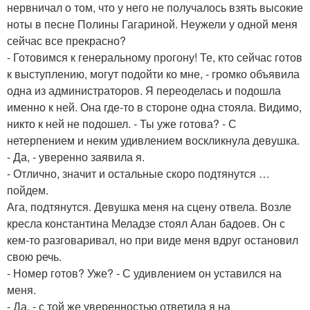
нервничал о том, что у него не получалось взять высокие
ноты в песне Полины Гагариной. Неужели у одной меня
сейчас все прекрасно?
- Готовимся к генеральному прогону! Те, кто сейчас готов
к выступлению, могут подойти ко мне, - громко объявила
одна из администраторов. Я переоделась и подошла
именно к ней. Она где-то в стороне одна стояла. Видимо,
никто к ней не подошел. - Ты уже готова? - С
нетерпением и неким удивлением воскликнула девушка.
- Да, - уверенно заявила я.
- Отлично, значит и остальные скоро подтянутся …
пойдем.
Ага, подтянутся. Девушка меня на сцену отвела. Возле
кресла константина Меладзе стоял Алан бадоев. Он с
кем-то разговаривал, но при виде меня вдруг остановил
свою речь.
- Номер готов? Уже? - С удивлением он уставился на
меня.
- Да, - с той же уверенностью ответила я на