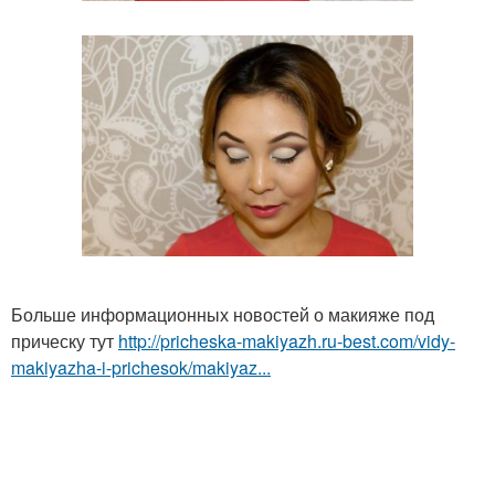
Больше информационных новостей о макияже под
прическу тут
http://pricheska-makiyazh.ru-best.com/vidy-
makiyazha-i-prichesok/makiyaz...