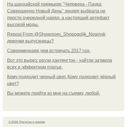
На шанхайской премьере "Человека - Паука:
Совершенно Новый День" зендея выбрала не
просто очередной наряд, а настоящий артефакт
высокой моды.
Repost From @Showroom_Shopogolik_Noginsk
девочки выпускницы?
Современнаяв чем встречать 2017 год.
Вот это вырез: роузи хантингтон - уайтли затмила
всех в эффектном платьe.
Кому подходит черный цвет. Кому подходит чёрный
цвет?
Вы можете прийти ко мне на съемку, любой.
© 2026 Прическа и макияж