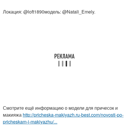
Локация: @loft1890модель: @Natali_Emely.
Смотрите ещё информацию о модели для причесок и
макияжа
http://pricheska-makiyazh.ru-best.com/novosti-po-
pricheskam-i-makiyazhu/...