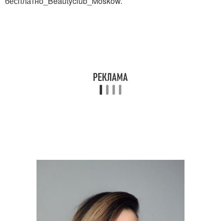
бесплатно_Beautyclub_Moskow.