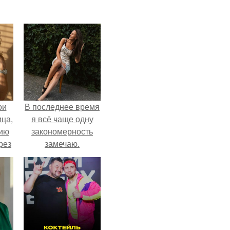
ои
В последнее время
ца,
я всё чаще одну
нию
закономерность
рез
замечаю.