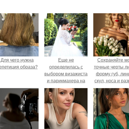
Для чего нужна
Еще не
Сохраняйте м
епетиция образа?
определилась с
точные черты ли
выбором визажиста
форму губ, ли
и парикмахера на
скул, носа и раз
свадьбу или
глаз.
выпускной?