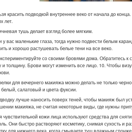
льзя красить подводкой внутреннее веко от начала до конца.
х лет.
ричневая тушь делает взгляд более мягким.
ли у вас маленькие глаза, тогда нужно подвести белым кар
ить и хорошо растушевать белые тени на все веко.
 экспериментируйте со своими бровями дома. Обратитесь к 
 и толщину. Брови могут изменить все лицо. 10. Чтобы визу
рови.
трелки для вечернего макияжа можно делать не только черн
: белый, салатовый и цвета фуксии.
одводку лучше наносить поверх теней, чтобы макияж был уст
шении макияжа, не считая некоторые виды, где нужны прип
ля чувствительной кожи лица используют средства для сня
оль. Они быстро растворяют косметику, снимая сухость и р
тку для нижнего века, когда смываете туш влажным спонжем,