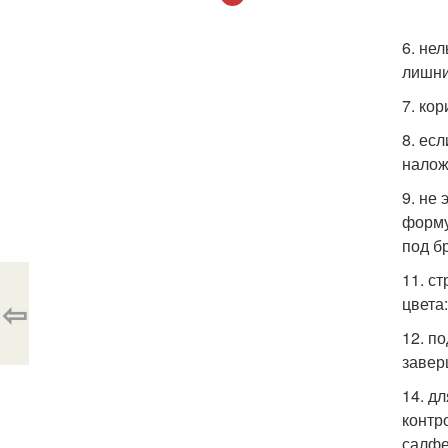
6. не
лишни
7. ко
8. ес
налож
9. не
форму
под б
11. с
⇦
цвета
12. п
завер
14. д
контр
салфе