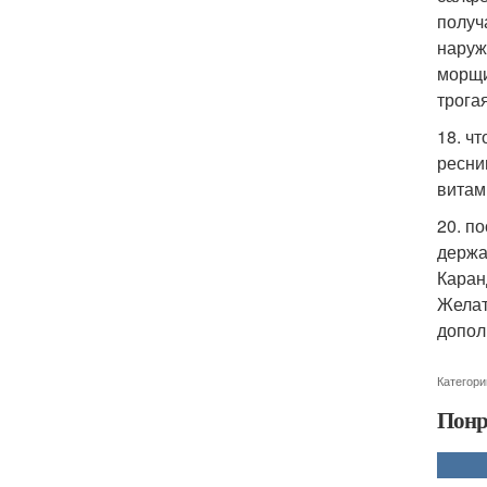
получ
наруж
морщи
трога
18. ч
ресни
витами
20. п
держа
Каран
Желат
допол
Категори
Понр