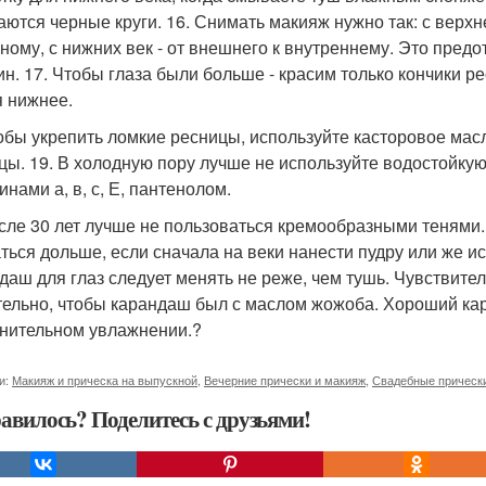
аются черные круги. 16. Снимать макияж нужно так: с верхнег
ному, с нижних век - от внешнего к внутреннему. Это пред
н. 17. Чтобы глаза были больше - красим только кончики ре
я нижнее.
тобы укрепить ломкие ресницы, используйте касторовое масл
цы. 19. В холодную пору лучше не используйте водостойкую
нами а, в, с, Е, пантенолом.
осле 30 лет лучше не пользоваться кремообразными тенями.
ться дольше, если сначала на веки нанести пудру или же ис
даш для глаз следует менять не реже, чем тушь. Чувствител
ельно, чтобы карандаш был с маслом жожоба. Хороший кар
нительном увлажнении.?
и:
Макияж и прическа на выпускной
,
Вечерние прически и макияж
,
Свадебные прическ
авилось? Поделитесь с друзьями!