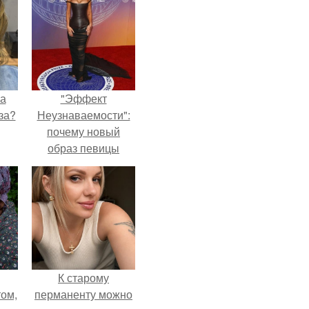
на
"Эффект
за?
Неузнаваемости":
почему новый
образ певицы
вызвал споры о
гранях
возможного?
К старому
ом,
перманенту можно