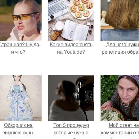
Страшная? Ну да,
Какие видео снять
Для чего нуж
и что?
на Youtude?
репетиция обра
Обзорчик на
Топ 5 процедур
Мой ответ на
зимнюю курн.
которые нужно
комментарий о т