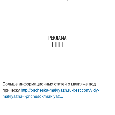
Больше информационных статей о макияже под
прическу
http://pricheska-makiyazh.ru-best.com/vidy-
makiyazha-i-prichesok/makiyaz...