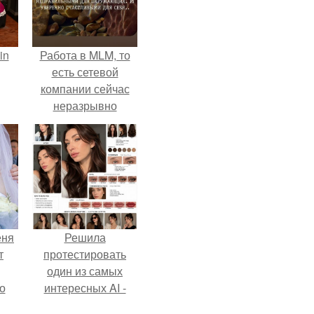
in
Работа в MLM, то
есть сетевой
компании сейчас
неразрывно
связана с создание
своего контента,
своей страницы в
соц сетях.
еня
Решила
т
протестировать
один из самых
о
интересных AI -
промтов для бьюти