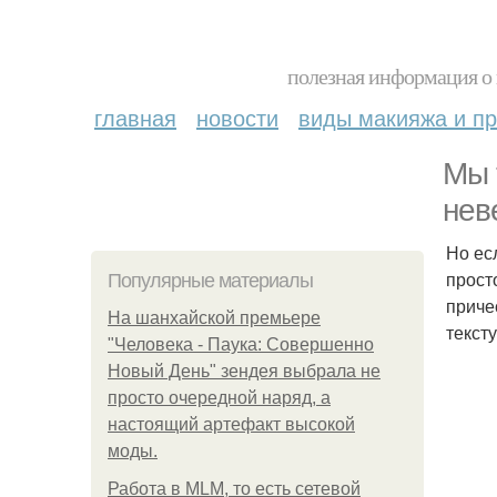
полезная информация о 
главная
новости
виды макияжа и пр
Мы 
нев
Но ес
прост
Популярные материалы
приче
На шанхайской премьере
тексту
"Человека - Паука: Совершенно
Новый День" зендея выбрала не
просто очередной наряд, а
настоящий артефакт высокой
моды.
Работа в MLM, то есть сетевой