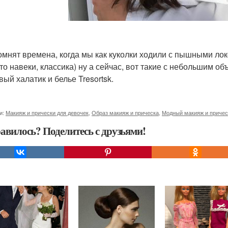
омнят времена, когда мы как куколки ходили с пышными лок
это навеки, классика) ну а сейчас, вот такие с небольшим о
вый халатик и белье Tresortsk.
и:
Макияж и прически для девочек
,
Образ макияж и прическа
,
Модный макияж и причес
авилось? Поделитесь с друзьями!