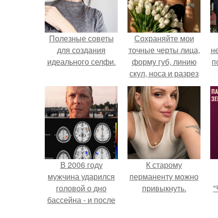
Полезные советы
Сохраняйте мои
для создания
точные черты лица,
н
идеального селфи.
форму губ, линию
п
скул, носа и разрез
глаз.
В 2006 году
К старому
мужчина ударился
перманенту можно
головой о дно
привыкнуть.
"
бассейна - и после
этого его жизнь