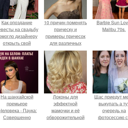
Как опоздание
10 причин поменять
Barbie Sun Lov
евесты на свадьбу
прическу и
Malibu 70s.
омогло дизайнеру
примеры причесок
открыть свой
для различных
бренд.
форм лица.
На шанхайской
Локоны для
Щас приедут м
премьере
эффектной
выкупать а ту
Человека - Паука:
мамочки и её
очередь на
Совершенно
обворожительной
фотосессию с
Новый День"
дочурки.
мной.