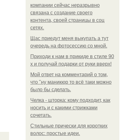
компании сейчас неразрывно
связана с создание своего
контента, своей страницы в соц
сетях.
Щас приедут меня выкупать а тут
очередь на фотосессию со мной.
Приходи к нам в прикиде в стиле 90
х и получай подарки от руки вверх!
Мой ответ на комментарий о том,
что "ну маникюр то всё таки можно
было бы сделать.
Челка - шторка: кому подходит, как
носить и с какими стрижками
сочетать.
Стильные прически для коротких
волос: простые идеи.