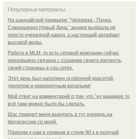
Популярные материалы
На шанхайской премьере "Человека - Паука:
Совершенно Новый День" зендея выбрала не
просто очередной наряд, а настоящий артефакт
высокой моды.
Работа в MLM, то есть сетевой компании сейчас
неразрывно связана с создание своего контента,
своей страницы в соц сетях.
Этот день был наполнен особенной красотой,
трепетом и невероятным весельем!
Мой ответ на комментарий о том, что "ну маникюр то
всё таки можно было бы сделать.
Щас приедут меня выкупать а тут очередь на
фотосессию со мной.
Приходи к нам в прикиде в стиле 90 х и получай