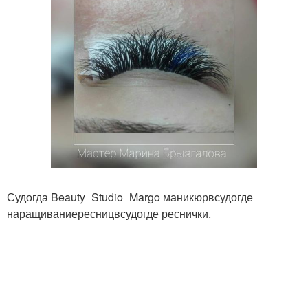
Судогда Beauty_Studio_Margo маникюрвсудогде
наращиваниересницвсудогде реснички.