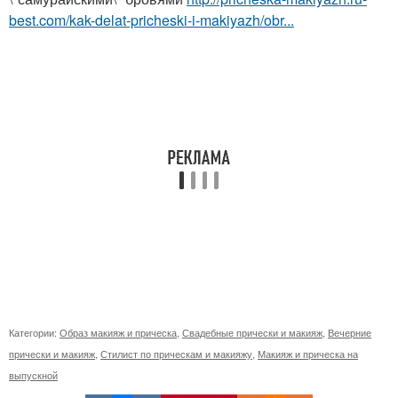
best.com/kak-delat-pricheski-i-makiyazh/obr...
Категории:
Образ макияж и прическа
,
Свадебные прически и макияж
,
Вечерние
прически и макияж
,
Стилист по прическам и макияжу
,
Макияж и прическа на
выпускной