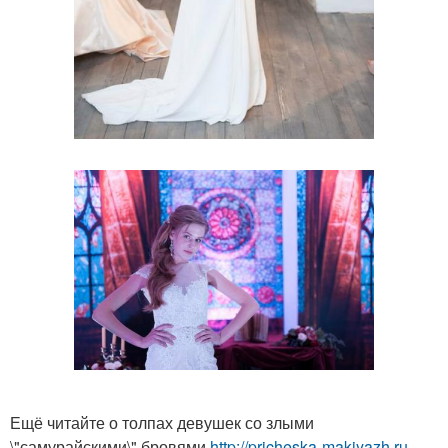
Ещё читайте о толпах девушек со злыми
\"самурайскими\" бровями
http://pricheska-makiyazh.ru-