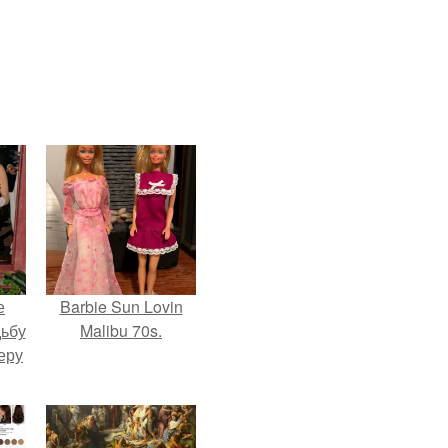
е
Barbie Sun Lovin
дьбу
Malibu 70s.
еру