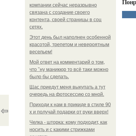
Понр
компании сейчас неразрывно
связана с создание своего
контента, своей страницы в соц
сетях.
Этот день был наполнен особенной
красотой, трепетом и невероятным
весельем!
Мой ответ на комментарий о том,
что "ну маникюр то всё таки можно
было бы сделать.
Щас приедут меня выкупать а тут
очередь на фотосессию со мной.
Приходи к нам в прикиде в стиле 90
⇦
х и получай подарки от руки вверх!
Челка - шторка: кому подходит, как
носить и с какими стрижками