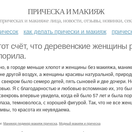
ПРИЧЕСКА И МАКИЯЖ
прическах и макияже лица, новости, отзывы, новинки, сек
ичесок
как делать прически и макияж
причес
тот счёт, что деревенские женщины 
порила.
но, в городе меньше хлопот и женщины без макияжа, маник
не другой воздух, а женщины красивы натуральной, природн
о свекром было семеро детей, пять сыновей и две дочери. Не
овью. Я с благодарностью и любовью вспоминаю их, это бы
свекровь впервые увидела, когда ей было 57 лет и была по
лаза, темноволоса, с хорошей фигурой. Так, что не все жен
ливы, то красота их неувядаема.
и:
Маникюр педикюр макияж прическа
,
Модный макияж и прическа