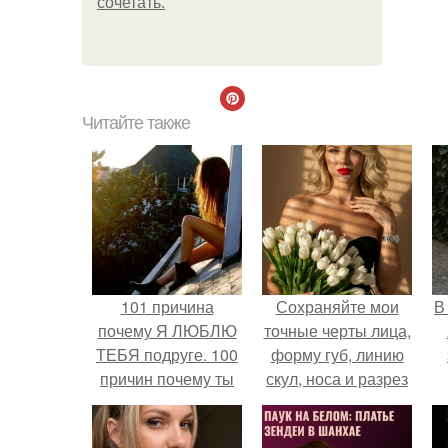
сочетать.
Читайте также
101 причина
Сохраняйте мои
В
почему Я ЛЮБЛЮ
точные черты лица,
ТЕБЯ подруге. 100
форму губ, линию
причин почему ты
скул, носа и разрез
моя лучшая
глаз.
подруга.