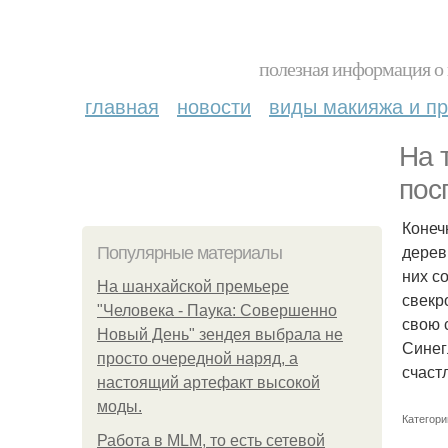
полезная информация о 
главная
новости
виды макияжа и пр
На 
пос
Конеч
дерев
Популярные материалы
них с
На шанхайской премьере
свекр
"Человека - Паука: Совершенно
свою 
Новый День" зендея выбрала не
Синег
просто очередной наряд, а
счаст
настоящий артефакт высокой
моды.
Категори
Работа в MLM, то есть сетевой