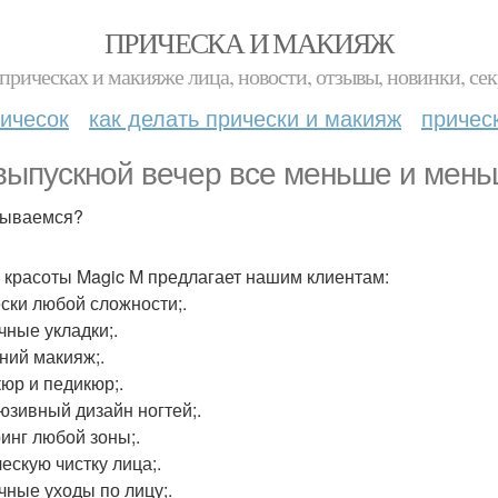
ПРИЧЕСКА И МАКИЯЖ
прическах и макияже лица, новости, отзывы, новинки, сек
ичесок
как делать прически и макияж
причес
выпускной вечер все меньше и мень
сываемся?
 красоты Magic M предлагает нашим клиентам:
ски любой сложности;.
чные укладки;.
ний макияж;.
юр и педикюр;.
юзивный дизайн ногтей;.
инг любой зоны;.
ескую чистку лица;.
чные уходы по лицу;.