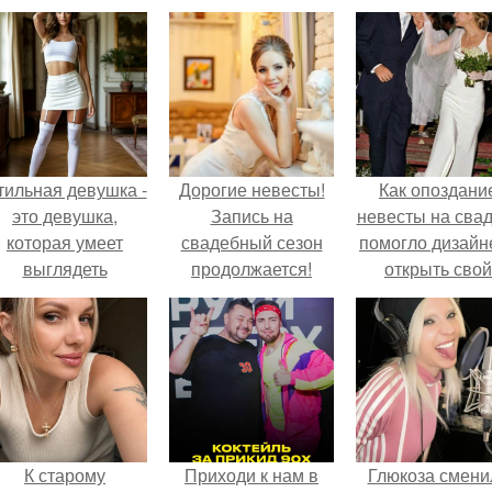
тильная девушка -
Дорогие невесты!
Как опоздани
это девушка,
Запись на
невесты на сва
которая умеет
свадебный сезон
помогло дизайн
выглядеть
продолжается!
открыть свой
привлекательно и
бренд.
легантно в любои
ситуации.
К старому
Приходи к нам в
Глюкоза смени