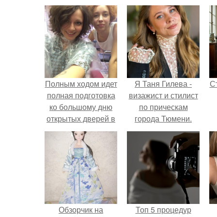
Полным ходом идет
Я Таня Гилева -
С
полная подготовка
визажист и стилист
ко большому дню
по прическам
открытых дверей в
города Тюмени.
Profushion и
презентации
э
испанской
профессиональной
косметики Exitenn.
Обзорчик на
Топ 5 процедур