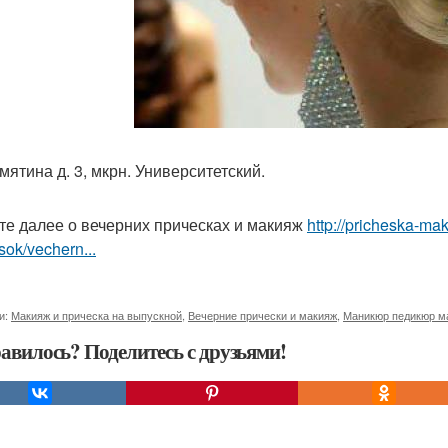
мятина д. 3, мкрн. Университетский.
те далее о вечерних прическах и макияж
http://pricheska-ma
sok/vechern...
и:
Макияж и прическа на выпускной
,
Вечерние прически и макияж
,
Маникюр педикюр м
авилось? Поделитесь с друзьями!