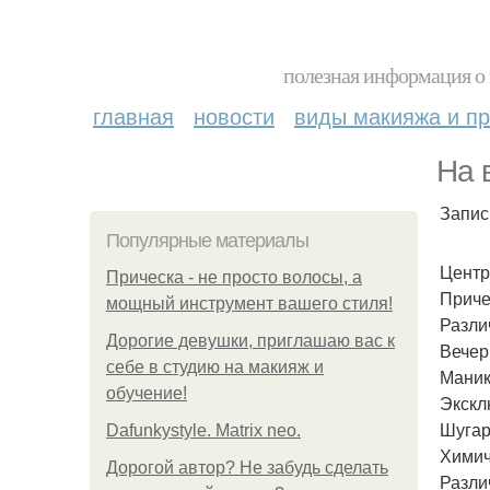
полезная информация о 
главная
новости
виды макияжа и пр
На 
Запи
Популярные материалы
Центр
Прическа - не просто волосы, а
Приче
мощный инструмент вашего стиля!
Разли
Дорогие девушки, приглашаю вас к
Вечер
себе в студию на макияж и
Маник
обучение!
Экскл
Шугар
Dafunkystyle. Matrix neo.
Химич
Дорогой автор? Не забудь сделать
Разли