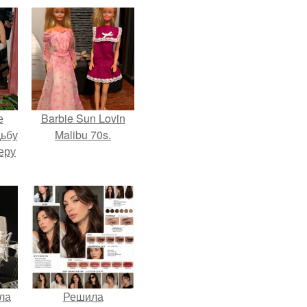
е
Barbie Sun Lovin
дьбу
Malibu 70s.
еру
ла
Решила