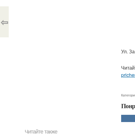
⇦
Ул. За
Читай
priche
Категори
Понр
Читайте также