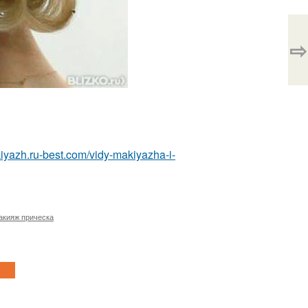
⇨
kiyazh.ru-best.com/vidy-makiyazha-i-
акияж прическа