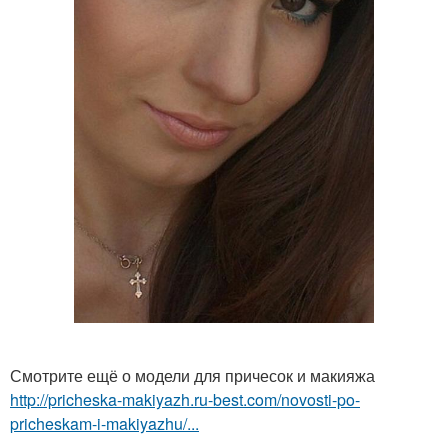
Смотрите ещё о модели для причесок и макияжа
http://pricheska-makiyazh.ru-best.com/novosti-po-
pricheskam-i-makiyazhu/...