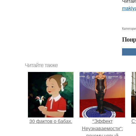
Читай
makiya
Категори
Понр
Читайте также
30 фактов о бабах.
"Эффект
С
Неузнаваемости":
почему новый