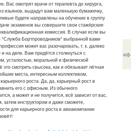
ее. Вас омотрят врачи от терапевта до хирурга,
без изьянов, выдадут вам маленькую бумажечку,
тливые будете направлены на обучение в группу
сдаче экзаменов вы совершите свои стажёрские
жквалификационная комиссия. В случае если вы
ы "Служба Бортпроводников" выбранной вами
рофессия может вас разочаровать, т. к. далеко
⇨
 и на деле. Вам придётся столкнуться с
ом, усталостью, моральной и физической
 это смотреть свысока, как и обязывает лётная
вейшие места, интересным коллективом,
арьерного роста. Да, да, карьерный рост в
авнить его с офисным. Из обычного
тся, а может и не получится, всё зависит от вас,
, затем инструктором и даже сможете,
ости для карьерного роста в авиакомпании
зовёт!