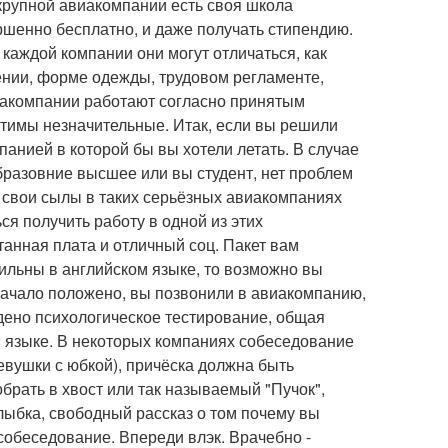
 крупной авиакомпании есть своя школа
ршенно бесплатно, и даже получать стипендию.
 каждой компании они могут отличаться, как
чении, форме одежды, трудовом регламенте,
авиакомпании работают согласно принятым
тимы незначительные. Итак, если вы решили
анией в которой бы вы хотели летать. В случае
 образовние высшее или вы студент, нет проблем
 свои сылы в таких серьёзных авиакомпаниях
ься получить работу в одной из этих
анная плата и отличный соц. Пакет вам
сильны в английском языке, то возможно вы
Начало положено, вы позвонили в авиакомпанию,
едено психологическое тестирование, общая
м языке. В некоторых компаниях собеседование
девушки с юбкой), причёска должна быть
брать в хвост или так называемый "Пучок",
улыбка, свободный рассказ о том почему вы
 собеседование. Впереди влэк. Врачебно -