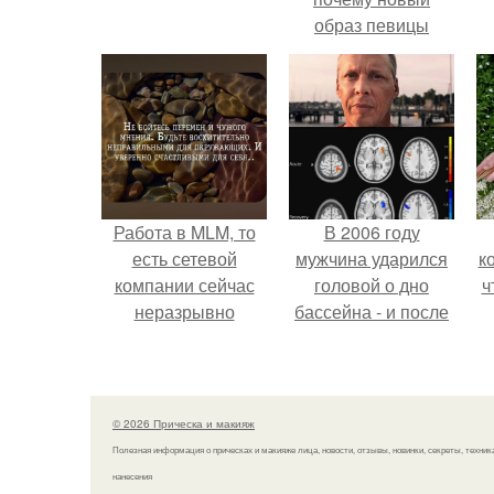
образ певицы
вызвал споры о
гранях
э
возможного?
Работа в MLM, то
В 2006 году
есть сетевой
мужчина ударился
к
компании сейчас
головой о дно
ч
неразрывно
бассейна - и после
связана с создание
этого его жизнь
своего контента,
изменилась самым
своей страницы в
странным образом.
соц сетях.
© 2026 Прическа и макияж
Полезная информация о прическах и макияже лица, новости, отзывы, новинки, секреты, техник
нанесения