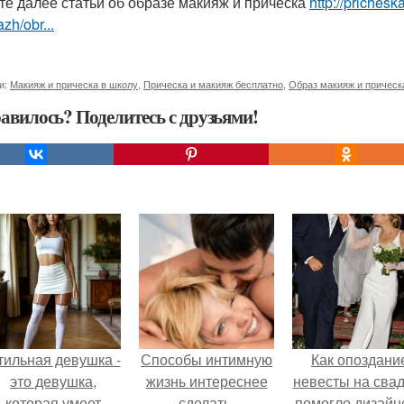
те далее статьи об образе макияж и прическа
http://prichesk
zh/obr...
и:
Макияж и прическа в школу
,
Прическа и макияж бесплатно
,
Образ макияж и прическ
авилось? Поделитесь с друзьями!
тильная девушка -
Способы интимную
Как опоздани
это девушка,
жизнь интереснее
невесты на сва
которая умеет
сделать.
помогло дизайн