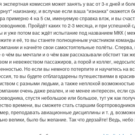
я экспертная комиссия может занять у вас от 3-х дней и бол
рнут" наизнанку, и вслучае если ваша "изнанка" окажется 
ра примерно 4 на 5 см, именуемую справка влэк, и вы счас
роводников. Пройдёт каких то 2-3 месяца, и при успешной 
ы и уже потом вас ждёт испытание под названием МКК ( ме
жите и её, то вы станете полноценным участником команд
омпании и начнёте свои самостоятельные полёты. Сперва, п
ё о чём вы мечтали и о чём вам рассказывали обстоит так же
вом и невежеством пассажиров, а порой и коллег, недосып
енностью. Но если вы немного потерпите и научитесь на всё
ссия, то вы будете отблагодарены путешествиями в краси
мством с разными людьми, а также неплохой возможностью к
омпании очень даже реален, и не менее интересен, если ср
роводника, спустя небольшое или большое, тут уж как получи
ество времени, вы сможете стать старшим бортпроводником
мер, преподавать авиационные дисциплины и т. д. возможн
ьно велики, было бы желание. Так что дерзайте! Ведь, небо 