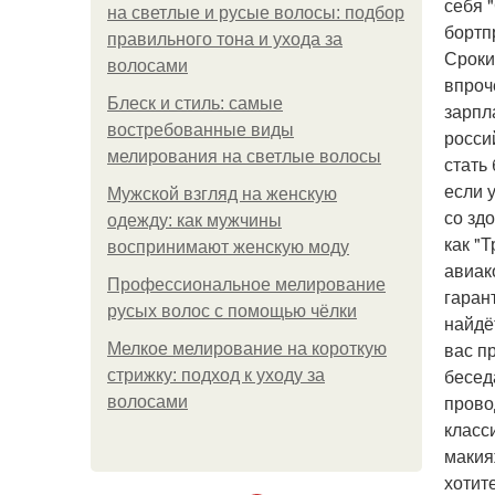
себя 
на светлые и русые волосы: подбор
бортп
правильного тона и ухода за
Сроки
волосами
впроч
Блеск и стиль: самые
зарпл
востребованные виды
росси
мелирования на светлые волосы
стать
если 
Мужской взгляд на женскую
со зд
одежду: как мужчины
как "
воспринимают женскую моду
авиак
Профессиональное мелирование
гаран
русых волос с помощью чёлки
найдё
вас п
Мелкое мелирование на короткую
бесед
стрижку: подход к уходу за
прово
волосами
класс
макия
хотит