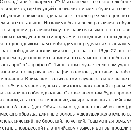
"Стюард" или "стюардесса"? Мы начнём с того, что в любой
роводников, где будущий специалист может обучиться сове
 обучения примерно одинаковые - около трёх месяцев, но в
ем и всё остальное. Но какими бы ни были различия в обу
ате и прочем, различия будут незначительными, т. к. все 
йским и международным нормам и отхождения от них допус
 бортпроводником, вам необходимо определиться с авиакомп
у вас свободный английский язык, возраст от 18 до 27 лет,
оровьем и для юношей с армией, то вам можно попробовать
Трансаэро" и "аэрофлот". Лишь в том случае, если вам удаст
омпаний, то широкая география полётов, достойная заработ
тированны. Внимание! Только в том случае, если же вы не 
те себя и в менее крупных авиакомпаниях нашей страны. 
ригласили на собеседование. Скорее всего там будет пров
а с вами, а также тестирование, аудирование на английско
дтся в 3 этапа (дня. Обязательно оденьте строгий костюм (
ического образца, длинные волосы у девушек желательно со
ж классический, не бросский, но чёткий. Граммотная речь, 
е стать стюардессой на английском языке, и вот вы прошли