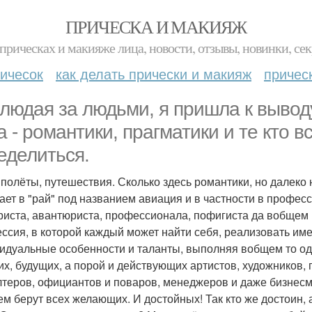
ПРИЧЕСКА И МАКИЯЖ
прическах и макияже лица, новости, отзывы, новинки, сек
ичесок
как делать прически и макияж
причес
людая за людьми, я пришла к выводу
а - романтики, прагматики и те кто в
еделиться.
 полёты, путешествия. Сколько здесь романтики, но далеко 
ает в "рай" под названием авиация и в частности в профес
риста, авантюриста, профессионала, пофигиста да вобщем ко
ссия, в которой каждый может найти себя, реализовать име
идуальные особенности и таланты, выполняя вобщем то одну
х, будущих, а порой и действующих артистов, художников, 
лтеров, официантов и поваров, менеджеров и даже бизнесме
м берут всех желающих. И достойных! Так кто же достоин, 