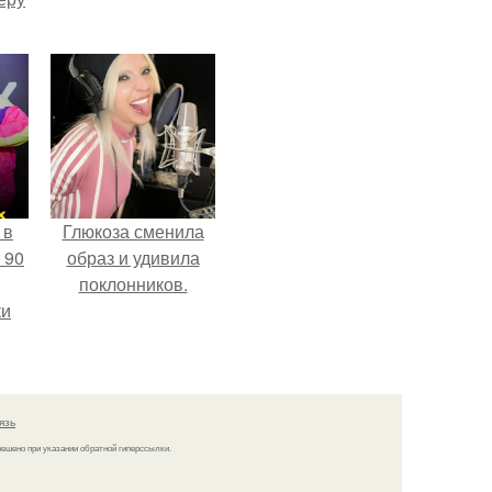
 в
Глюкоза сменила
 90
образ и удивила
поклонников.
ки
язь
решено при указании обратной гиперссылки.