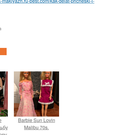
a-makiyazh.ru-best.com/kak-delat-pricheski-i-
а
е
Barbie Sun Lovin
дьбу
Malibu 70s.
еру