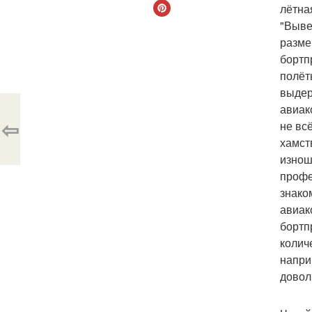
лётна
"Выве
разме
бортп
полёт
выдер
авиак
⇦
не вс
хамст
изнош
профе
знако
авиак
бортп
колич
напри
довол