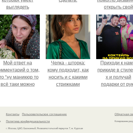
выглядеть
открыть свой
привлекательно и
бренд.
легантно в любои
ситуации.
Мой ответ на
Челка - шторка:
Приходи к нам
омментарий о том,
кому подходит, как
прикиде в стиле
то "ну маникюр то
носить и с какими
х и получай
всё таки можно
стрижками
подарки от ру
было бы сделать.
сочетать.
вверх!
Контакты
Пользовательское соглашение
Обратная св
Политика конфидециальности
а
Копирование раз
г. Москва, ЦАО, Басманный, Яковоапостольский переулок 7, м. Курская