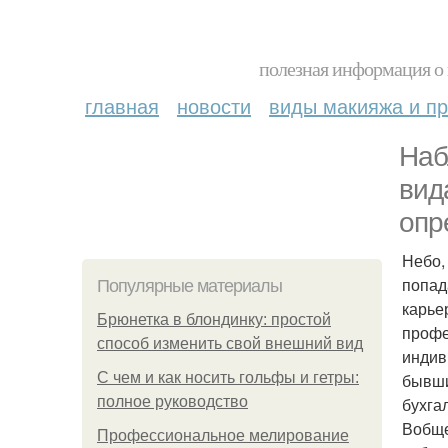
полезная информация о 
главная
новости
виды макияжа и пр
Наб
вид
опр
Небо,
попад
Популярные материалы
карье
Брюнетка в блондинку: простой
профе
способ изменить свой внешний вид
индив
С чем и как носить гольфы и гетры:
бывши
полное руководство
бухга
Вобще
Профессиональное мелирование