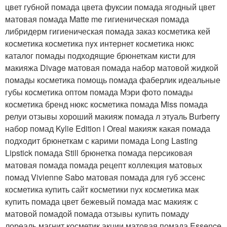
цвет губной помада цвета фуксии помада ягодный цвет
матовая помада Matte me гигиеническая помада
либридерм гигиеническая помада заказ косметика кей
косметика косметика nyx интернет косметика нюкс
каталог помады подходящие брюнеткам кисти для
макияжа Divage матовая помада набор матовой жидкой
помады косметика помощь помада фаберлик идеальные
губы косметика оптом помада Мэри фото помады
косметика бренд нюкс косметика помада Miss помада
релуи отзывы хороший макияж помада л этуаль Burberry
набор помад Kylie Edition l Oreal макияж какая помада
подходит брюнеткам с карими помада Long Lasting
Lipstick помада Still брюнетка помада персиковая
матовая помада помада рецепт коллекция матовых
помад Vivienne Sabo матовая помада для губ эссенс
косметика купить сайт косметики nyx косметика мак
купить помада цвет бежевый помада мас макияж с
матовой помадой помада отзывы купить помаду
лореаль магнит косметик акции матовая помада Essence