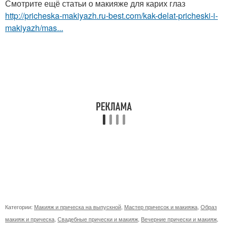
Смотрите ещё статьи о макияже для карих глаз
http://pricheska-makiyazh.ru-best.com/kak-delat-pricheski-i-
makiyazh/mas...
Категории:
Макияж и прическа на выпускной
,
Мастер причесок и макияжа
,
Образ
макияж и прическа
,
Свадебные прически и макияж
,
Вечерние прически и макияж
,