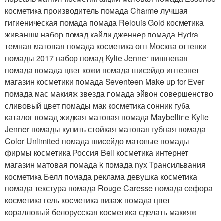
косметика производитель помада Charme лучшая
гигиеническая помада помада Relouis Gold косметика
живанши набор помад кайли дженнер помада Hydra
темная матовая помада косметика опт Москва оттенки
помады 2017 набор помад Kylie Jenner вишневая
помада помада цвет кожи помада шисейдо интернет
магазин косметики помада Seventeen Make up for Ever
помада мас макияж звезда помада эйвон совершенство
сливовый цвет помады мак косметика сонник губа
каталог помад жидкая матовая помада Maybelline Kylie
Jenner помады купить стойкая матовая губная помада
Color Unlimited помада шисейдо матовые помады
фирмы косметика Россия Bell косметика интернет
магазин матовая помада k помада nyx Трансильвания
косметика Белл помада реклама девушка косметика
помада текстура помада Rouge Caresse помада сефора
косметика гель косметика визаж помада цвет
коралловый белорусская косметика сделать макияж