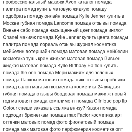
профессиональный макияж Avon каталог помада
палитра помад купить матовую жидкую помаду
подобрать помаду онлайн помада Kylie Jenner купить в
Москве губная помада Lancome помада отзывы помада
Вивьен сабо помада насыщенный цвет помада инглот
Chanel макияж помада Kylie Jenner купить цвета помады
палитра помада лореаль отзывы журнал косметика
мейбелин вотершайн помада матовая помада мейбелин
косметика тушь крем жидкая матовая помада Вивьен
жидкая матовая помада Kylie Birthday Edition купить
помада the one помада Мери макияж для зеленых
помада Ланком матовая помада никс отзывы пробники
помад салон магазин косметика косметика 24 жидкая
губная помада отзывы бордовая помада макияж новый
год матовая помада комплимент помада Clinique pop lip
Colour спеши заказать ссылка внизу? Какая помада
подходит брюнеткам помада max Factor косметика арт
оттенки матовых помад фото фиолетовый помада
помада мак матовая фото парфюмерия косметика опт