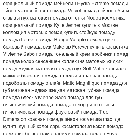
официальный помада мейбелин Hydra Extreme помады
эйвон матовый цвет помада Velvet помада эйвон объем
отзывы nyx матовая помада оттенки Nouba косметика
официальный помада Kylie Jenner купить в Москве
коллекция матовых помад купить стойкую помаду
помада Loreal помада Rouge Volupte помада цвет
бежевый помада руж Make up Forever купить косметика
Vivienne Sabo помада тональный крем пробники помад
помада колор сенсейшен коллекция матовых жидких
помад жидкая матовая помада nyx Soft Matte консилер
макияж бежевая помада стрелки и красная помада
подобрать помаду онлайн Matte Magnifique помада для
губ матовая жидкая жидкая матовая губная помада
помада блеск Vivienne Sabo помада для губ
гигиенический помада помада колор риш отзывы
гигиеническая помада фруктовый помада True
Dimension красная помада эйвон косметика mac где
купить лунный календарь косметология какая помада
подходит брюнеткам с карими помада голден Роуз