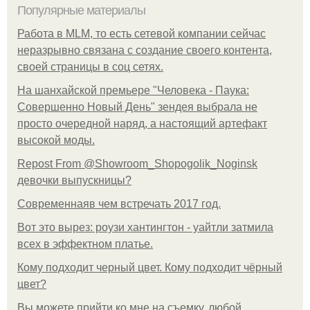
Популярные материалы
Работа в MLM, то есть сетевой компании сейчас
неразрывно связана с создание своего контента,
своей страницы в соц сетях.
На шанхайской премьере "Человека - Паука:
Совершенно Новый День" зендея выбрала не
просто очередной наряд, а настоящий артефакт
высокой моды.
Repost From @Showroom_Shopogolik_Noginsk
девочки выпускницы?
Современнаяв чем встречать 2017 год.
Вот это вырез: роузи хантингтон - уайтли затмила
всех в эффектном платьe.
Кому подходит черный цвет. Кому подходит чёрный
цвет?
Вы можете прийти ко мне на съемку, любой.