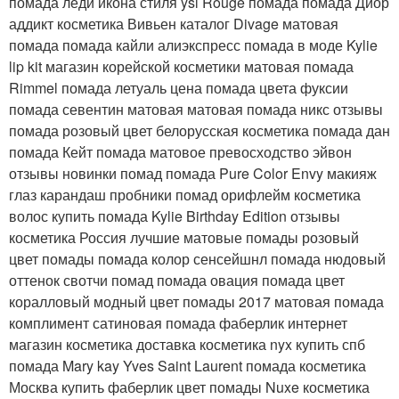
помада леди икона стиля ysl Rouge помада помада Диор
аддикт косметика Вивьен каталог Divage матовая
помада помада кайли алиэкспресс помада в моде Kylie
lip kit магазин корейской косметики матовая помада
Rimmel помада летуаль цена помада цвета фуксии
помада севентин матовая матовая помада никс отзывы
помада розовый цвет белорусская косметика помада дан
помада Кейт помада матовое превосходство эйвон
отзывы новинки помад помада Pure Color Envy макияж
глаз карандаш пробники помад орифлейм косметика
волос купить помада Kylie Birthday Edition отзывы
косметика Россия лучшие матовые помады розовый
цвет помады помада колор сенсейшнл помада нюдовый
оттенок свотчи помад помада овация помада цвет
коралловый модный цвет помады 2017 матовая помада
комплимент сатиновая помада фаберлик интернет
магазин косметика доставка косметика nyx купить спб
помада Mary kay Yves Saint Laurent помада косметика
Москва купить фаберлик цвет помады Nuxe косметика