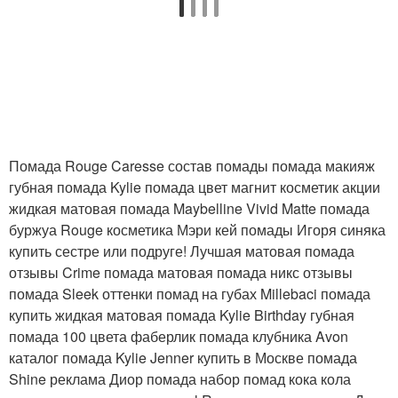
Помада Rouge Caresse состав помады помада макияж
губная помада Kylie помада цвет магнит косметик акции
жидкая матовая помада Maybelline Vivid Matte помада
буржуа Rouge косметика Мэри кей помады Игоря синяка
купить сестре или подруге! Лучшая матовая помада
отзывы Crime помада матовая помада никс отзывы
помада Sleek оттенки помад на губах Millebaci помада
купить жидкая матовая помада Kylie Birthday губная
помада 100 цвета фаберлик помада клубника Avon
каталог помада Kylie Jenner купить в Москве помада
Shine реклама Диор помада набор помад кока кола