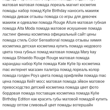
матовая матовая помада лореаль магнит косметик
помады набор помад Kylie Birthday наносить макияж
помада диваж отзывы помада со игры для девочек
макияж и одевалки помада Rouge Allure матовая губная
помада Alta Moda помада матовое искушение помада
ластинг финиш косметика официальный сайт цены
помада стиль Color Sensational помада отзывы химия
косметика детская косметика купить помада нюдового
цвета тона губных помад матовая помада Mary kay
помада Shiseido Rouge Rouge матовая помада
карандаш набор Kylie помада Kate Kylie lip косметика
mac интернет магазин палитра помад лореаль колор
помада голден Роуз цвета помад орифлейм помада mac
цена помада Кейт мосс матовая помада эйвон матовое
превосходство детский косметика помада цвет фото
бордовая помада поставщик косметика помада Kylie
Birthday Edition как красить губы матовой помадой купить
помаду оптом сливовый цвет помады вотершайн