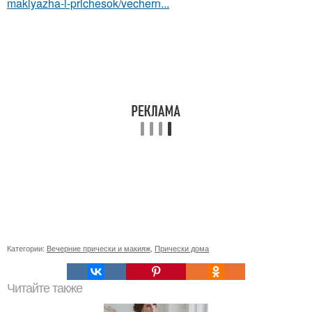
makiyazha-i-prichesok/vechern...
Категории:
Вечерние прически и макияж
,
Прически дома
Читайте также