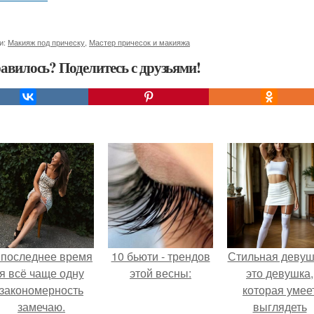
и:
Макияж под прическу
,
Мастер причесок и макияжа
авилось? Поделитесь с друзьями!
 последнее время
10 бьюти - трендов
Стильная девуш
я всё чаще одну
этой весны:
это девушка,
закономерность
которая умее
замечаю.
выглядеть