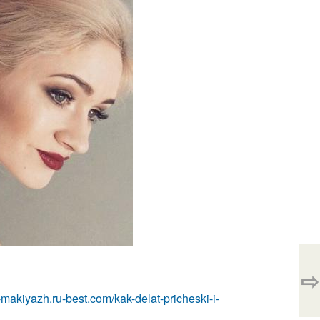
⇨
a-makiyazh.ru-best.com/kak-delat-pricheski-i-