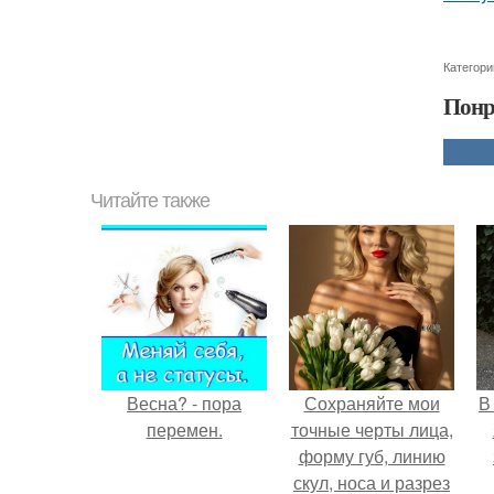
Категори
Понр
Читайте также
Весна? - пора
Сохраняйте мои
В
перемен.
точные черты лица,
форму губ, линию
скул, носа и разрез