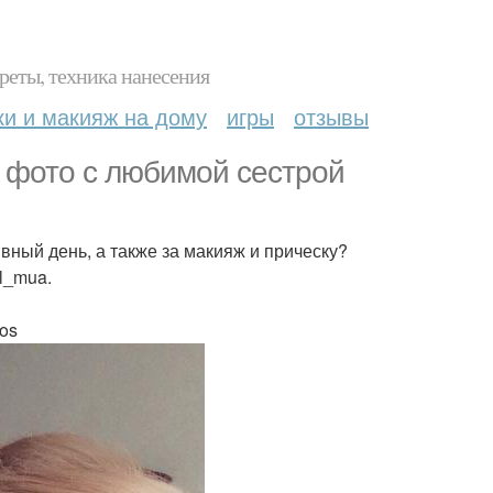
реты, техника нанесения
ки и макияж на дому
игры
отзывы
ь фото с любимой сестрой
вный день, а также за макияж и прическу?
l_mua.
os