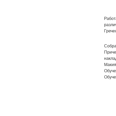
Работ
разли
Грече
Собра
Приче
накла
Макия
Обуче
Обуче