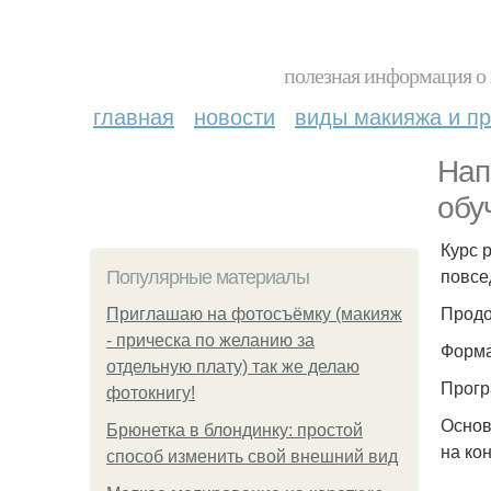
полезная информация о 
главная
новости
виды макияжа и пр
Нап
обу
Курс 
повсе
Популярные материалы
Продо
Приглашаю на фотосъёмку (макияж
- прическа по желанию за
Форма
отдельную плату) так же делаю
Прогр
фотокнигу!
Основ
Брюнетка в блондинку: простой
на ко
способ изменить свой внешний вид