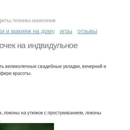
реты, техника нанесения
ки и макияж на дому
игры
отзывы
очек на индвидульное
ать великолепные свадебные укладки, вечерний и
сфере красоты.
к, локоны на утюжок с простукиванием, локоны
.