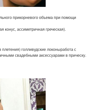
тельного прикорневого объема при помощи
ая конус, ассиметричная греческая).
 плетения) голливудские локоныработа с
личными свадебными аксессуарами в прическу.