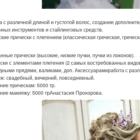
а с различной длиной и густотой волос, создание дополни
чных инструментов и стайлинговых средств.
ские прически с плетением (классическая греческая, греческ
нные прически (высокие, низкие пучки, пучки из локонов).
ски с элементами плетения (2 самых востребованных видов
дными прядями, валиками, доп. Аксессуарамиработа с раз
ж: свадебный, вечерний, повседневный.
ние прическам: 5000 тр.
ние макияжу: 5000 трАнастасия Прохорова.