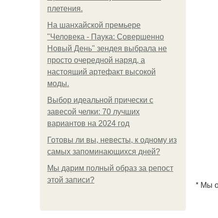
плетения.
На шанхайской премьере
"Человека - Паука: Совершенно
Новый День" зендея выбрала не
просто очередной наряд, а
настоящий артефакт высокой
моды.
Выбор идеальной прически с
завесой челки: 70 лучших
вариантов на 2024 год
Готовы ли вы, невесты, к одному из
самых запоминающихся дней?
Мы дарим полный образ за репост
этой записи?
* Мы 