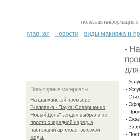
полезная информация о 
главная
новости
виды макияжа и пр
- Н
про
для 
- Усл
- Услу
Популярные материалы
- Стих
На шанхайской премьере
- Офо
"Человека - Паука: Совершенно
- Про
Новый День" зендея выбрала не
- Сва
просто очередной наряд, а
- Зав
настоящий артефакт высокой
- Пос
моды.