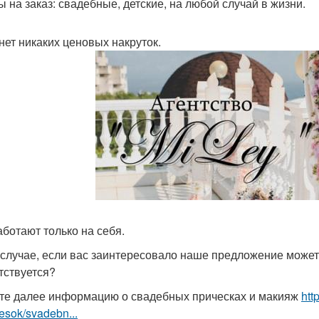
ы на заказ: свадебные, детские, на любой случай в жизни.
 нет никаких ценовых накруток.
аботают только на себя.
 случае, если вас заинтересовало наше предложение может
тствуется?
те далее информацию о свадебных прическах и макияж
htt
hesok/svadebn...