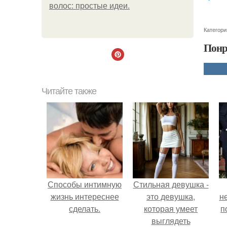
волос: простые идеи.
Категори
Понр
Читайте также
Способы интимную
Стильная девушка -
жизнь интереснее
это девушка,
н
сделать.
которая умеет
п
выглядеть