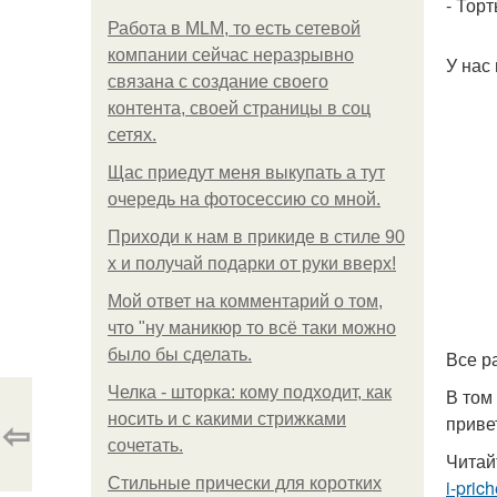
- Торт
Работа в MLM, то есть сетевой
компании сейчас неразрывно
У нас
связана с создание своего
контента, своей страницы в соц
сетях.
Щас приедут меня выкупать а тут
очередь на фотосессию со мной.
Приходи к нам в прикиде в стиле 90
х и получай подарки от руки вверх!
Мой ответ на комментарий о том,
что "ну маникюр то всё таки можно
было бы сделать.
Все р
Челка - шторка: кому подходит, как
В том
носить и с какими стрижками
⇦
приве
сочетать.
Читай
Стильные прически для коротких
i-pric