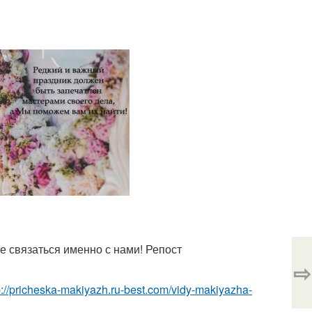
е связаться именно с нами! Репост
⇨
p://pricheska-makiyazh.ru-best.com/vidy-makiyazha-