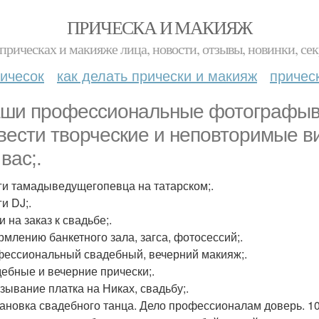
ПРИЧЕСКА И МАКИЯЖ
прическах и макияже лица, новости, отзывы, новинки, сек
ичесок
как делать прически и макияж
причес
аши профессиональные фотографыв
вести творческие и неповторимые в
вас;.
уги тамадыведущегопевца на татарском;.
ги DJ;.
и на заказ к свадьбе;.
рмлению банкетного зала, загса, фотосессий;.
фессиональный свадебный, вечерний макияж;.
дебные и вечерние прически;.
язывание платка на Никах, свадьбу;.
тановка свадебного танца. Дело профессионалам доверь. 1