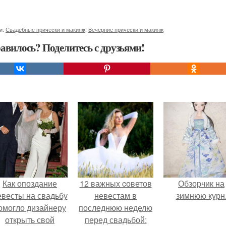
и:
Свадебные прически и макияж
,
Вечерние прически и макияж
авилось? Поделитесь с друзьями!
Как опоздание
12 важных cоветов
Обзорчик на
евесты на свадьбу
невестам в
зимнюю курн
омогло дизайнеру
последнюю неделю
открыть свой
перед свадьбой: