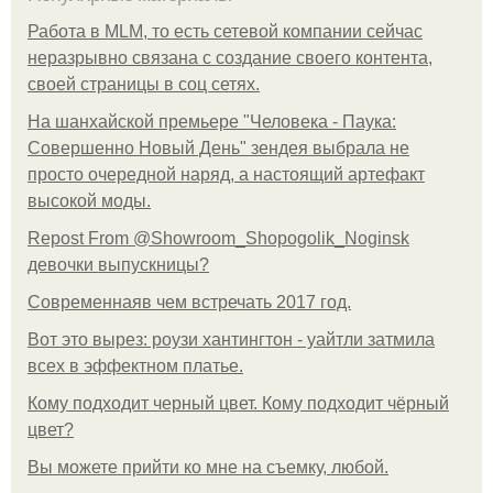
Работа в MLM, то есть сетевой компании сейчас
неразрывно связана с создание своего контента,
своей страницы в соц сетях.
На шанхайской премьере "Человека - Паука:
Совершенно Новый День" зендея выбрала не
просто очередной наряд, а настоящий артефакт
высокой моды.
Repost From @Showroom_Shopogolik_Noginsk
девочки выпускницы?
Современнаяв чем встречать 2017 год.
Вот это вырез: роузи хантингтон - уайтли затмила
всех в эффектном платьe.
Кому подходит черный цвет. Кому подходит чёрный
цвет?
Вы можете прийти ко мне на съемку, любой.