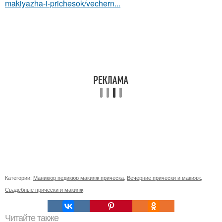
makiyazha-i-prichesok/vechern...
Категории:
Маникюр педикюр макияж прическа
,
Вечерние прически и макияж
,
Свадебные прически и макияж
Читайте также