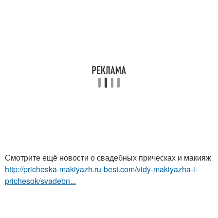
Смотрите ещё новости о свадебных прическах и макияж
http://pricheska-makiyazh.ru-best.com/vidy-makiyazha-i-
prichesok/svadebn...