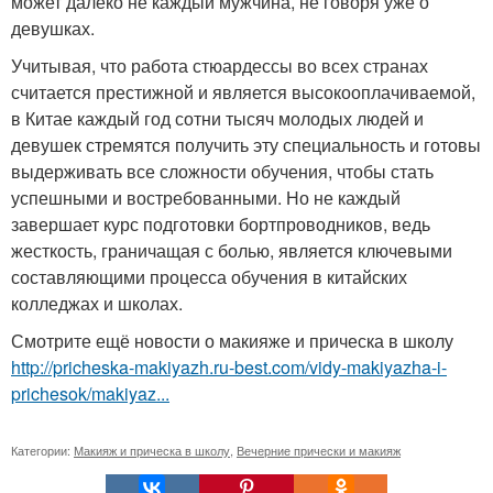
может далеко не каждый мужчина, не говоря уже о
девушках.
Учитывая, что работа стюардессы во всех странах
считается престижной и является высокооплачиваемой,
в Китае каждый год сотни тысяч молодых людей и
девушек стремятся получить эту специальность и готовы
выдерживать все сложности обучения, чтобы стать
успешными и востребованными. Но не каждый
завершает курс подготовки бортпроводников, ведь
жесткость, граничащая с болью, является ключевыми
составляющими процесса обучения в китайских
колледжах и школах.
Смотрите ещё новости о макияже и прическа в школу
http://pricheska-makiyazh.ru-best.com/vidy-makiyazha-i-
prichesok/makiyaz...
Категории:
Макияж и прическа в школу
,
Вечерние прически и макияж