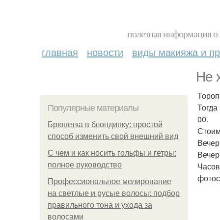
полезная информация о 
главная
новости
виды макияжа и пр
Не 
Тороп
Тогда
Популярные материалы
00.
Брюнетка в блондинку: простой
Стоим
способ изменить свой внешний вид
Вечер
С чем и как носить гольфы и гетры:
Вечер
полное руководство
Часов
фотос
Профессиональное мелирование
на светлые и русые волосы: подбор
правильного тона и ухода за
волосами