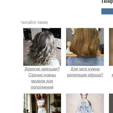
Понр
Читайте также
Дорогие девушки?
Для чего нужна
Срочно нужны
репетиция образа?
модели для
пополнения
портфолио и
отработки
скорости?