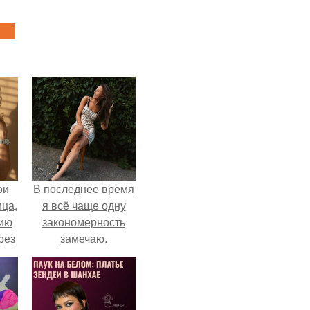
ои
В последнее время
ца,
я всё чаще одну
нию
закономерность
рез
замечаю.