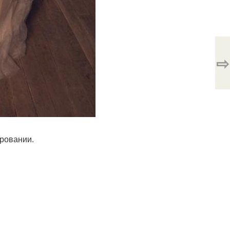
⇨
ировании.