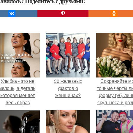
авилось? Поделитесь с друзьями!
Улыбка - это не
30 железных
Сохраняйте м
мелочь, а деталь,
фактов о
точные черты ли
которая меняет
женщинах?
форму губ, ли
весь образ
скул, носа и раз
человека.
глаз.