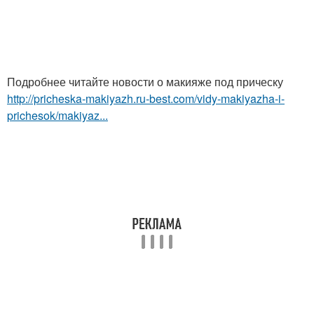
Подробнее читайте новости о макияже под прическу
http://pricheska-makiyazh.ru-best.com/vidy-makiyazha-i-
prichesok/makiyaz...