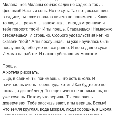
Милана! Без Миланы сейчас садик не садик, а так …
флешмоб Насть и сонь. Но не суть. Так вот, оказавшись
в садике, ты тоже сначала ничего не понимаешь. Какие-
то люди … режим … запеканка … иногда утренники и
тебе говорят: "пой! " И ты поешь. Стараешься! Немножко
стесняешься. И страшно. Особого удовольствия нет, но
сказали "пой! " А ты послушная. Ты уже научилась быть
послушной, тебе уже не все равно. И попа давно сухая.
И мама на работе. И пахнет убежавшим молоком.
Поешь.
А хотела рисовать.
Еще, в садике, ты понимаешь, что есть школа. И
начинаешь очень - очень туда хотеть! Как будто это не
школа, а диснейленд. Ты еще ничего не понимаешь, но
уже хочешь. Потому что веришь. Ты еще очень
доверчивая. Тебе рассказывают, и ты веришь. Всему!
Что земля круглая, вода мокрая, люди хорошие, а школа