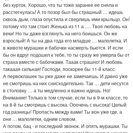
без курток. Хорошо, что ты тоже заранее ее сняла и
расстегнулась! А то позор был бы страшный … идешь
сквозь дым, глаза опустила и сверлишь ими крыльцо. Он!
потому что там стоит Женька из 11 а …. Твоя любовь на
веки! Но ты даже взглянуть на него боишься. Он же
взрослый! А ты на два года его младше … малолетка. И
в животе мурашки и бабочки насмерть бьются. И если
бы он вдруг подошел к тебе, то ты сразу же умерла бы от
страха вместе с бабочками. Тааак страшно! И любовь
такааая сильная! Господи, поскорее бы 11-й класс.
А первоклашек ты уже даже не замечаешь. И давно уже
не смотришь на них снисходительно. Так … дети несутся
в столовку … а ты медленно и важно идешь. Но!
Внимание! Только в том случае, если ты в 9-м классе, то
на 8-й ты смотришь с высока. Ооочень с высока! Целый
год разницы! Пропасть между вами! Ты вон уже где, а
они … малолетки, одним словом.
А потом, бац - и последний звонок. И опять мурашки. Ты