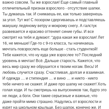
важно совсем. Ты же взрослая! Еще самый главный
отличительный признак взрослого - отсутствие шапки.
Ты думаешь так. И снимаешь ее, как только завернешь
за угол. Тут же! С позором сдергиваешь и подставляешь
макушку ледяному ветру и мокрому снегу. А галстук
развевается и красиво оттеняет синие губы. И все
смотрят на тебя и думают: "дура какая же взрослая! Лет
16, не меньше! Где-то с 9-го класса, ты начинаешь
мечтать повзрослеть еще больше - стать студенткой!
Тебе кажется, что ну куда уже взрослее то? Последний
уровень в мечтах! Всё. Дальше старость. Кажется, что
весь мир сразу же обрушится к твоим ногам. Весь! И
любовь случится сразу. Счастливая, долгая и взаимная.
И одежда … и стипендия … и вино … и никто - никто
тебе ничего не скажет. И даже про шапку не скажет! Хоть
голая ходи. И ты смотришь на выпускников так, будто это
не люди, а боги. Они такие серьезные и важные, что
даже пройти мимо страшно. Надулись от взрослости и
курят на школьном крыльце. Без шапок, конечно же. И