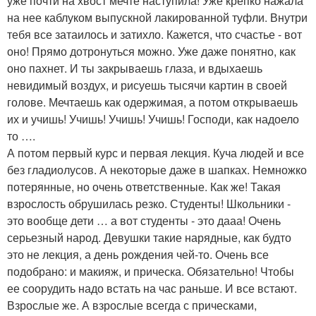
уже почти на хвост мечте наступила! Уже крепко нажала
на нее каблуком выпускной лакированной туфли. Внутри
тебя все затаилось и затихло. Кажется, что счастье - вот
оно! Прямо дотронуться можно. Уже даже понятно, как
оно пахнет. И ты закрываешь глаза, и вдыхаешь
невидимый воздух, и рисуешь тысячи картин в своей
голове. Мечтаешь как одержимая, а потом открываешь
их и учишь! Учишь! Учишь! Учишь! Господи, как надоело
то ….
А потом первый курс и первая лекция. Куча людей и все
без гладиолусов. А некоторые даже в шапках. Немножко
потерянные, но очень ответственные. Как же! Такая
взрослость обрушилась резко. Студенты! Школьники -
это вообще дети … а вот студенты - это дааа! Очень
серьезный народ. Девушки такие нарядные, как будто
это не лекция, а день рождения чей-то. Очень все
подобрано: и макияж, и прическа. Обязательно! Чтобы
ее соорудить надо встать на час раньше. И все встают.
Взрослые же. А взрослые всегда с прическами,