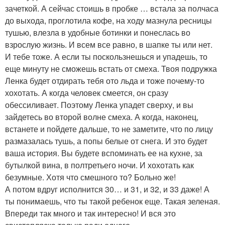
зачеткой. А сейчас стоишь в пробке … встала за полчаса
до выхода, проглотила кофе, на ходу мазнула ресницы
тушью, влезла в удобные ботинки и понеслась во
взрослую жизнь. И всем все равно, в шапке ты или нет.
И тебе тоже. А если ты поскользнешься и упадешь, то
еще минуту не сможешь встать от смеха. Твоя подружка
Ленка будет отдирать тебя ото льда и тоже почему-то
хохотать. А когда человек смеется, он сразу
обессиливает. Поэтому Ленка упадет сверху, и вы
зайдетесь во второй волне смеха. А когда, наконец,
встанете и пойдете дальше, то не заметите, что по лицу
размазалась тушь, а попы белые от снега. И это будет
ваша история. Вы будете вспоминать ее на кухне, за
бутылкой вина, в полтретьего ночи. И хохотать как
безумные. Хотя что смешного то? Больно же!
А потом вдруг исполнится 30… и 31, и 32, и 33 даже! А
ты понимаешь, что ты такой ребенок еще. Такая зеленая.
Впереди так много и так интересно! И вся это