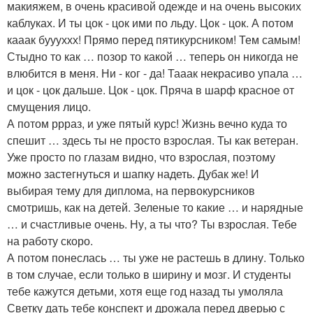
макияжем, в очень красивой одежде и на очень высоких
каблуках. И ты цок - цок ими по льду. Цок - цок. А потом
кааак буууххх! Прямо перед пятикурсником! Тем самым!
Стыдно то как … позор то какой … теперь он никогда не
влюбится в меня. Ни - ког - да! Тааак некрасиво упала …
и цок - цок дальше. Цок - цок. Пряча в шарф красное от
смущения лицо.
А потом ррраз, и уже пятый курс! Жизнь вечно куда то
спешит … здесь ты не просто взрослая. Ты как ветеран.
Уже просто по глазам видно, что взрослая, поэтому
можно застегнуться и шапку надеть. Дубак же! И
выбирая тему для диплома, на первокурсников
смотришь, как на детей. Зеленые то какие … и нарядные
… и счастливые очень. Ну, а ты что? Ты взрослая. Тебе
на работу скоро.
А потом понеслась … ты уже не растешь в длину. Только
в том случае, если только в ширину и мозг. И студенты
тебе кажутся детьми, хотя еще год назад ты умоляла
Светку дать тебе конспект и дрожала перед дверью с