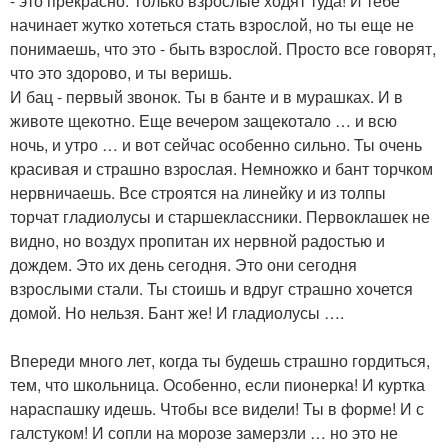
- это прекрасно. Только взрослые ходят туда! И тебе
начинает жутко хотеться стать взрослой, но ты еще не
понимаешь, что это - быть взрослой. Просто все говорят,
что это здорово, и ты веришь.
И бац - первый звонок. Ты в банте и в мурашках. И в
животе щекотно. Еще вечером защекотало … и всю
ночь, и утро … и вот сейчас особенно сильно. Ты очень
красивая и страшно взрослая. Немножко и бант торчком
нервничаешь. Все строятся на линейку и из толпы
торчат гладиолусы и старшеклассники. Первоклашек не
видно, но воздух пропитан их нервной радостью и
дождем. Это их день сегодня. Это они сегодня
взрослыми стали. Ты стоишь и вдруг страшно хочется
домой. Но нельзя. Бант же! И гладиолусы ….
Впереди много лет, когда ты будешь страшно гордиться,
тем, что школьница. Особенно, если пионерка! И куртка
нараспашку идешь. Чтобы все видели! Ты в форме! И с
галстуком! И сопли на морозе замерзли … но это не