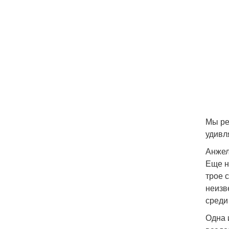
Мы ре
удивл
Анжел
Еще н
трое 
неизв
среди
Одна 