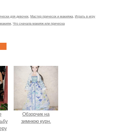
ически для девочек
,
Мастер причесок и макияжа
,
Играть в игру
 макияж
,
Что сначала макияж или прическа
е
Обзорчик на
дьбу
зимнюю курн.
еру