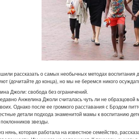
шили рассказать о самых необычных методах воспитания дет
яют (дочитайте до конца), но мы не беремся никого осуждат
ина Джоли: свобода без ограничений.
едавно Анжелина Джоли считалась чуть ли не образцовой 
своих. Однако после ее громкого расставания с Брэдом питт
естные детали подхода знаменитой мамы к воспитанию дет
 поклонников звезды.
из нянь, которая работала на известное семейство, рассказа