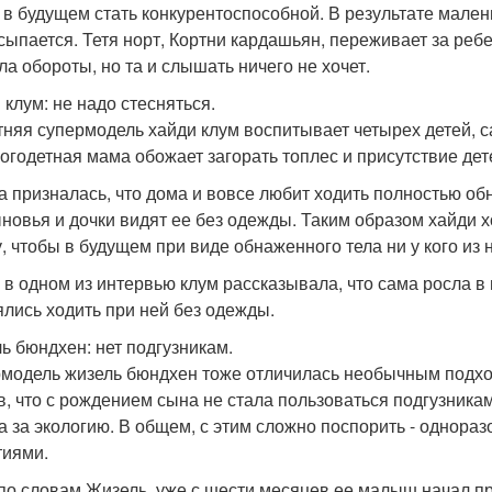
 в будущем стать конкурентоспособной. В результате мален
сыпается. Тетя норт, Кортни кардашьян, переживает за ребе
ла обороты, но та и слышать ничего не хочет.
 клум: не надо стесняться.
тняя супермодель хайди клум воспитывает четырех детей, 
многодетная мама обожает загорать топлес и присутствие де
а призналась, что дома и вовсе любит ходить полностью обн
ыновья и дочки видят ее без одежды. Таким образом хайди 
у, чтобы в будущем при виде обнаженного тела ни у кого из 
 в одном из интервью клум рассказывала, что сама росла в
ялись ходить при ней без одежды.
ь бюндхен: нет подгузникам.
модель жизель бюндхен тоже отличилась необычным подход
в, что с рождением сына не стала пользоваться подгузникам
а за экологию. В общем, с этим сложно поспорить - однора
тиями.
 по словам Жизель, уже с шести месяцев ее малыш начал пр