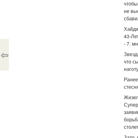
чтобы
не вы
сбави
Хайди
43-Ле
- 7. 
⇦
Звезд
что с
нагот
Ранее
стесн
Жизел
Супер
заяви
борьб
столе
Зато,