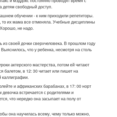
пакс и мэддокс постоянно проводят время с
а детям свободный доступ.
машнем обучении - к ним приходили репетиторы.
и, то их мама все отменяла. Учебные дисциплины
 Хорошо, не надо.
ь из своей дочки сверхчеловека. В прошлом году
Выяснилось, что у ребенка, несмотря на столь
уроки актерского мастерства, потом ей читают
я балетом, в 12: 30 читает или пишет на
ой каллиграфии.
флейте и африканских барабанах, в 17: 00 норт
м девочка встречается с родителями и
тся, что нередко она засыпает на полу от
тобы она научилась всему, чему только можно,