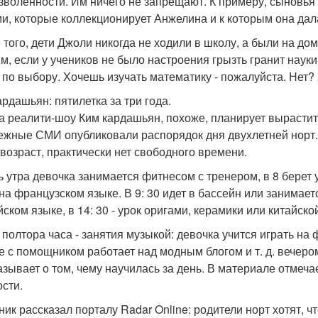
зволенности. Им ничего не запрещают. К примеру, сыновья 
и, которые коллекционирует Анжелина и к которым она дал
 того, дети Джоли никогда не ходили в школу, а были на до
м, если у учеников не было настроения грызть гранит наук
е по выбору. Хочешь изучать математику - пожалуйста. Нет?
ардашьян: пятилетка за три года.
а реалити-шоу Ким кардашьян, похоже, планирует вырастит
ежные СМИ опубликовали распорядок дня двухлетней норт. 
возраст, практически нет свободного времени.
ь утра девочка занимается фитнесом с тренером, в 8 берет 
 на французском языке. В 9: 30 идет в бассейн или занимаетс
йском языке, в 14: 30 - урок оригами, керамики или китайск
 полтора часа - занятия музыкой: девочка учится играть на 
е с помощником работает над модным блогом и т. д. вечеро
азывает о том, чему научилась за день. В материале отмечае
ости.
ник рассказал порталу Radar Online: родители норт хотят, ч