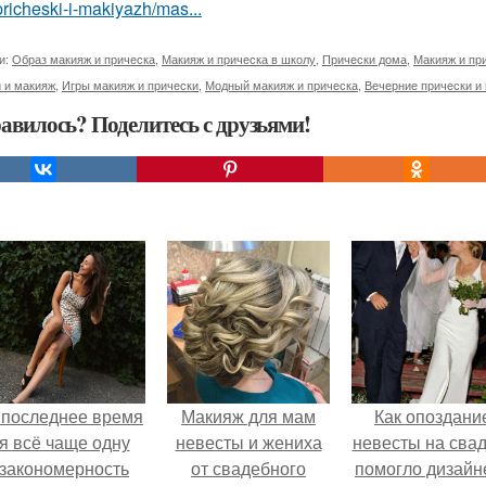
pricheski-i-makiyazh/mas...
и:
Образ макияж и прическа
,
Макияж и прическа в школу
,
Прически дома
,
Макияж и пр
 и макияж
,
Игры макияж и прически
,
Модный макияж и прическа
,
Вечерние прически и
авилось? Поделитесь с друзьями!
 последнее время
Макияж для мам
Как опоздани
я всё чаще одну
невесты и жениха
невесты на сва
закономерность
от свадебного
помогло дизайн