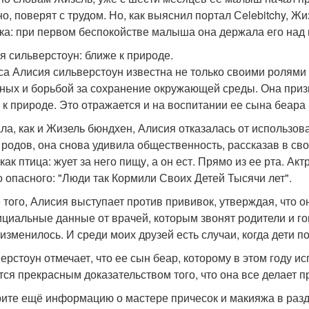
но, поверят с трудом. Но, как выяснил портал Сelebitchy,
ка: при первом беспокойстве малыша она держала его над го
я сильверстоун: ближе к природе.
са Алисия сильверстоун известна не только своими ролями 
ных и борьбой за сохранение окружающей среды. Она призы
 к природе. Это отражается и на воспитании ее сына беара
ла, как и Жизель бюндхен, Алисия отказалась от использов
 родов, она снова удивила общественность, рассказав в свое
как птица: жует за него пищу, а он ест. Прямо из ее рта. Ак
о опасного: "Люди так Кормили Своих Детей Тысячи лет".
 того, Алисия выступает против прививок, утверждая, что о
циальные данные от врачей, которым звонят родители и го
 изменилось. И среди моих друзей есть случаи, когда дети п
ерстоун отмечает, что ее сын беар, которому в этом году исп
тся прекрасным доказательством того, что она все делает п
ите ещё информацию о мастере причесок и макияжа в раз