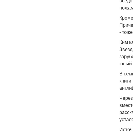
вседо
ножам
Кроме
Приче
- тож
Ким к
Звезд
заруб
юный 
В сем
книги
англи
Через
вмест
расск
устал
Источ