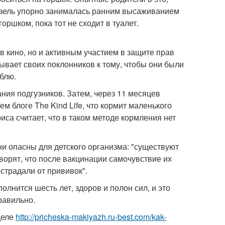
 Жизель упорно занималась ранним высаживанием
ршком, пока тот не сходит в туалет.
в кино, но и активным участием в защите прав
вает своих поклонников к тому, чтобы они были
 блю.
ания подгузников. Затем, через 11 месяцев
м блоге The Kind Life, что кормит маленького
триса считает, что в таком методе кормления нет
ни опасны для детского организма: "существуют
ворят, что после вакцинации самочувствие их
острадали от прививок".
олнится шесть лет, здоров и полон сил, и это
равильно.
деле
http://pricheska-makiyazh.ru-best.com/kak-