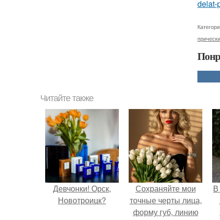
delat-
Категори
прически
Понр
Читайте также
Девчонки! Орск,
Сохраняйте мои
В
Новотроицк?
точные черты лица,
форму губ, линию