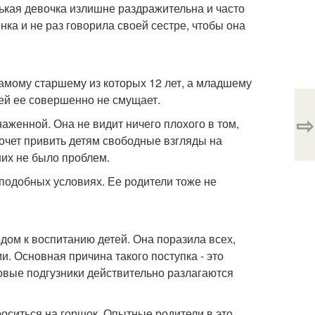
ькая девочка излишне раздражительна и часто
нка и не раз говорила своей сестре, чтобы она
самому старшему из которых 12 лет, а младшему
тей ее совершенно не смущает.
⇨
аженной. Она не видит ничего плохого в том,
хочет привить детям свободные взгляды на
них не было проблем.
 подобных условиях. Ее родители тоже не
ом к воспитанию детей. Она поразила всех,
и. Основная причина такого поступка - это
зовые подгузники действительно разлагаются
оситься на горшок. Опытные родители в это,