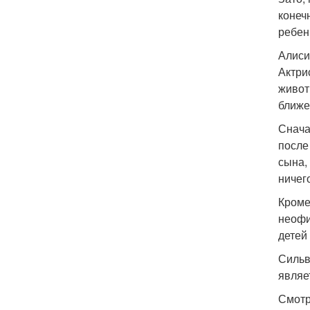
конеч
ребен
Алиси
Актри
живот
ближе
Снача
после
сына, 
ничег
Кроме
неофи
детей
Сильв
являе
Смотр