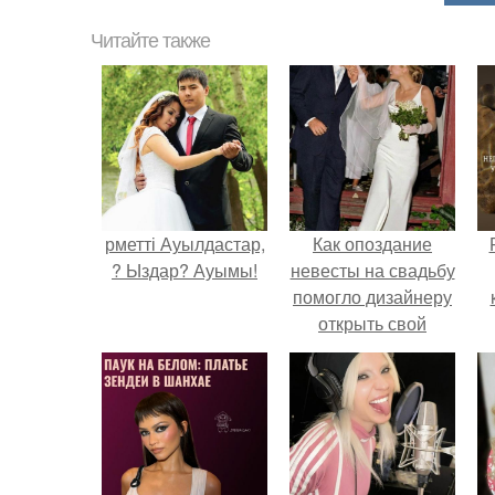
Читайте также
рметті Ауылдастар,
Как опоздание
? Ыздар? Ауымы!
невесты на свадьбу
помогло дизайнеру
открыть свой
бренд.
с