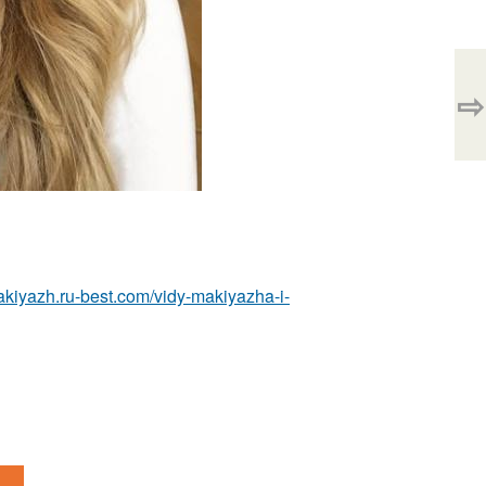
⇨
makiyazh.ru-best.com/vidy-makiyazha-i-