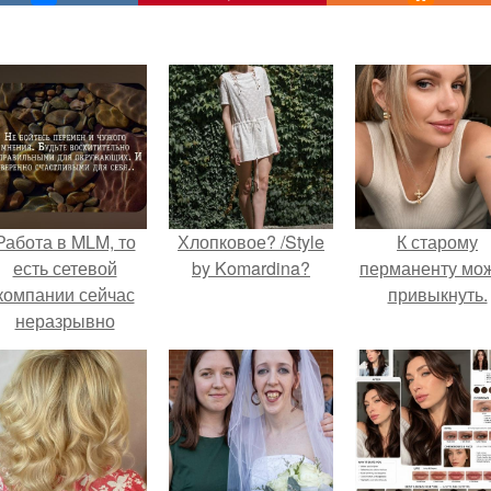
Работа в MLM, то
Хлопковое? /Style
К старому
есть сетевой
by Komardina?
перманенту мо
компании сейчас
привыкнуть.
неразрывно
вязана с создание
своего контента,
своей страницы в
соц сетях.