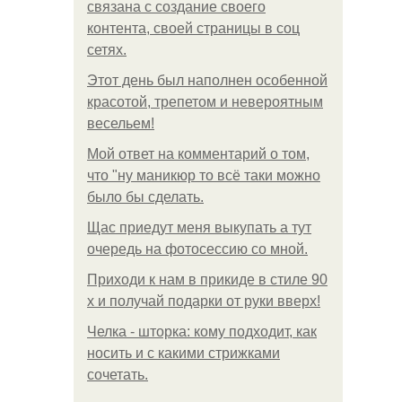
связана с создание своего
контента, своей страницы в соц
сетях.
Этот день был наполнен особенной
красотой, трепетом и невероятным
весельем!
Мой ответ на комментарий о том,
что "ну маникюр то всё таки можно
было бы сделать.
Щас приедут меня выкупать а тут
очередь на фотосессию со мной.
Приходи к нам в прикиде в стиле 90
х и получай подарки от руки вверх!
Челка - шторка: кому подходит, как
носить и с какими стрижками
сочетать.