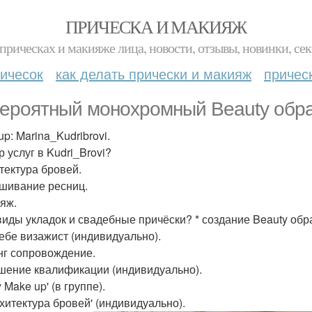
ПРИЧЕСКА И МАКИЯЖ
прическах и макияже лица, новости, отзывы, новинки, сек
ичесок
как делать прически и макияж
причес
ероятный монохромный Beauty обр
p: Marina_Kudribrovi.
 услуг в Kudri_Brovi?
итектура бровей.
ашивание ресниц.
ияж.
 виды укладок и свадебные причёски? * создание Beauty об
ебе визажист (индивидуально).
г сопровождение.
ение квалификации (индивидуально).
 Make up' (в группе).
рхитектура бровей' (индивидуально).