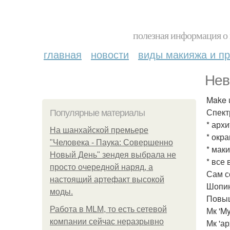
полезная информация о 
главная
новости
виды макияжа и пр
Нев
Make u
Спектр
Популярные материалы
* арх
На шанхайской премьере
* окр
"Человека - Паука: Совершенно
* мак
Новый День" зендея выбрала не
* все
просто очередной наряд, а
Сам с
настоящий артефакт высокой
Шопин
моды.
Повыш
Работа в MLM, то есть сетевой
Мк 'My
компании сейчас неразрывно
Мк 'а