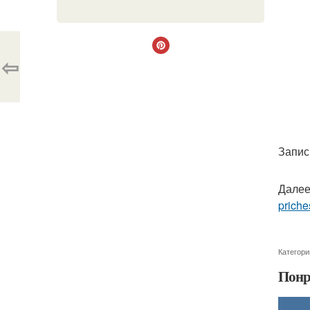
⇦
Запис
Далее
priche
Категори
Понр