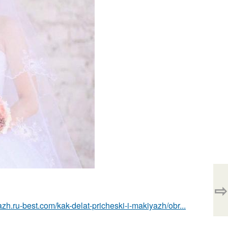
⇨
azh.ru-best.com/kak-delat-pricheski-i-makiyazh/obr...