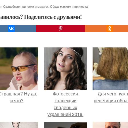
и:
Свадебные прически и макияж
,
Образ макияж и прическа
авилось? Поделитесь с друзьями!
Страшная? Ну да,
Фотосессия
Для чего нуж
и что?
коллекции
репетиция обра
свадебных
украшений 2016.