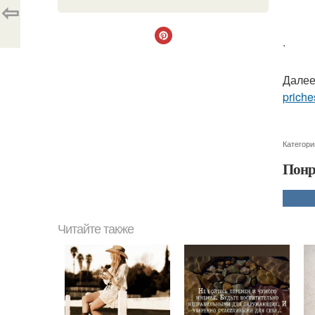
⇦
.
Далее
priche
Категори
Понр
Читайте также