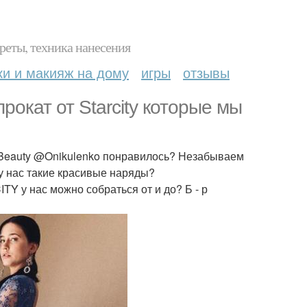
реты, техника нанесения
ки и макияж на дому
игры
отзывы
рокат от Starcity которые мы
y_Beauty @Onikulenko понравилось? Незабываем
у нас такие красивые наряды?
Y у нас можно собраться от и до? Б - р