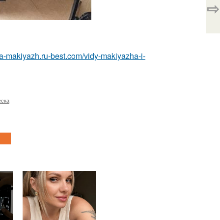
⇨
ska-makiyazh.ru-best.com/vidy-makiyazha-i-
еска