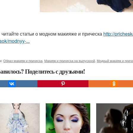
 читайте статьи о модном макияже и прическа
http://priche
sok/modnyy-...
и:
Образ макияж и прическа
,
Макияж и прическа на выпускной
,
Модный макияж и прич
авилось? Поделитесь с друзьями!