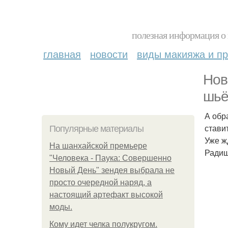
полезная информация о 
главная
новости
виды макияжа и пр
Нов
шьё
А обр
стави
Популярные материалы
Уже ж
На шанхайской премьере
Радище
"Человека - Паука: Совершенно
Новый День" зендея выбрала не
просто очередной наряд, а
настоящий артефакт высокой
моды.
Кому идет челка полукругом.