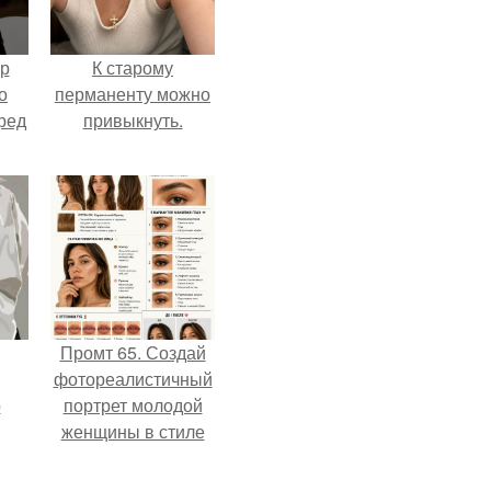
ур
К старому
о
перманенту можно
ред
привыкнуть.
Промт 65. Создай
фотореалистичный
о
портрет молодой
женщины в стиле
бьюти - гайда 2026
года.