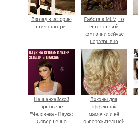
Взгляд в историю
Работа в MLM, то
стиля кантри.
есть сетевой
компании сейчас
неразрывно
связана с создание
своего контента,
своей страницы в
соц сетях.
На шанхайской
Локоны для
премьере
эффектной
"Человека - Паука:
мамочки и её
Совершенно
обворожительной
Новый День"
дочурки.
п
зендея выбрала не