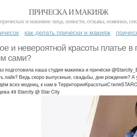
ПРИЧЕСКА И МАКИЯЖ
прическах и макияже лица, новости, отзывы, новинки, сек
ичесок
как делать прически и макияж
причес
ое и невероятной красоты платье в п
м сами?
аз подготовила наша студия макияжа и причёски @Starcit
ть лайк? Ведь скоро выпускные, свадьбы, дни рождения? А 
дём всех модниц, к нам в ТерриторииКрасотыиСтиляSTARCIT
ва 49 Starcity @ Star City