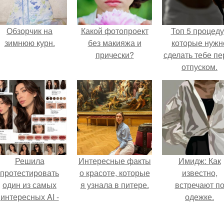
Обзорчик на
Какой фотопроект
Топ 5 процед
зимнюю курн.
без макияжа и
которые нужн
прически?
сделать тебе пе
отпуском.
Решила
Интересные факты
Имидж: Как
протестировать
о красоте, которые
известно,
один из самых
я узнала в питере.
встречают п
интересных AI -
одежке.
ромтов для бьюти
- анализа.