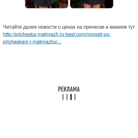
Читайте далее новости о ценах на прически и макияж тут
http://pricheska-makiyazh.ru-best.com/novosti-po-
pricheskam-i-makiyazhu/...