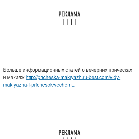
Больше информационных статей о вечерних прическах
и макияж
http://pricheska-makiyazh.ru-best.com/vidy-
makiyazha-i-prichesok/vechern...