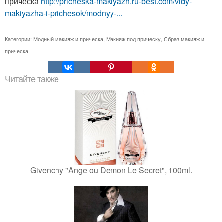
прическа
http://pricheska-makiyazh.ru-best.com/vidy-
makiyazha-i-prichesok/modnyy-...
Категории:
Модный макияж и прическа
,
Макияж под прическу
,
Образ макияж и
прическа
Читайте также
Givenchy "Ange ou Demon Le Secret", 100ml.