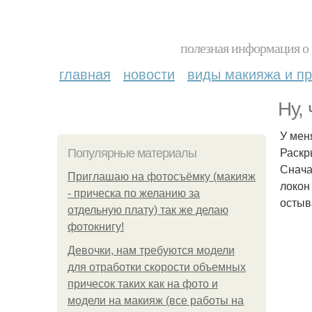
полезная информация о 
главная
новости
виды макияжа и пр
Ну, 
У мен
Раскр
Популярные материалы
Снача
Приглашаю на фотосъёмку (макияж
локон
- прическа по желанию за
остыв
отдельную плату) так же делаю
фотокнигу!
Девочки, нам требуются модели
для отработки скорости объемных
причесок таких как на фото и
модели на макияж (все работы на