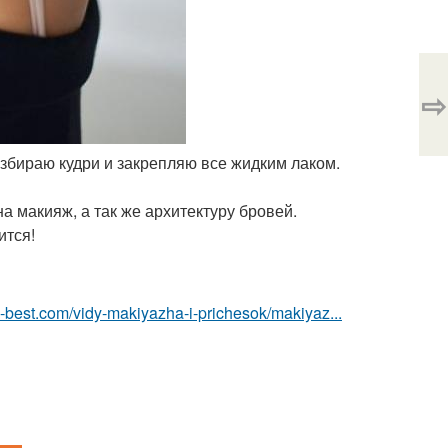
⇨
азбираю кудри и закрепляю все жидким лаком.
а макияж, а так же архитектуру бровей.
ится!
u-best.com/vidy-makiyazha-i-prichesok/makiyaz...