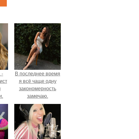
 -
В последнее время
ист
я всё чаще одну
м
закономерность
и.
замечаю.