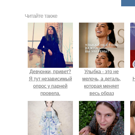
Читайте также
Девчонки, привет?
Улыбка - это не
Я тут независимый
мелочь, а деталь,
Н
опрос у парней
которая меняет
провела.
весь образ
человека.