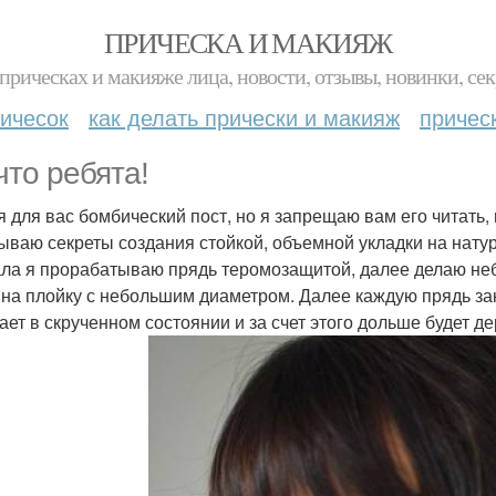
ПРИЧЕСКА И МАКИЯЖ
прическах и макияже лица, новости, отзывы, новинки, сек
ичесок
как делать прически и макияж
причес
что ребята!
я для вас бомбический пост, но я запрещаю вам его читать,
ываю секреты создания стойкой, объемной укладки на нату
ла я прорабатываю прядь теромозащитой, далее делаю неб
 на плойку с небольшим диаметром. Далее каждую прядь за
ает в скрученном состоянии и за счет этого дольше будет д