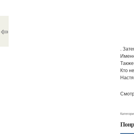
⇦
. Зат
Именн
Также
Кто н
Настя
Смотр
Категори
Понр