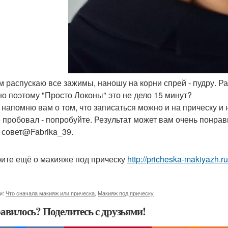
ем распускаю все зажимы, наношу на корни спрей - пудру. Р
о поэтому "Просто Локоны" это не дело 15 минут?
 напомню вам о том, что записаться можно и на прическу и н
е пробовал - попробуйте. Результат может вам очень понрав
 совет@Fabrika_39.
ите ещё о макияже под прическу
http://pricheska-makiyazh.r
и:
Что сначала макияж или прическа
,
Макияж под прическу
авилось? Поделитесь с друзьями!