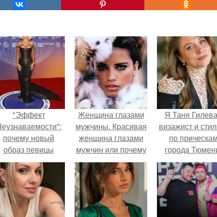
"Эффект
Женщина глазами
Я Таня Гилева
еузнаваемости":
мужчины. Красивая
визажист и стил
почему новый
женщина глазами
по прическа
образ певицы
мужчин или почему
города Тюмен
вызвал споры о
так важно
гранях
заниматься собой.
возможного?