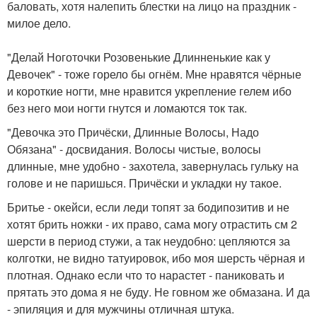
баловать, хотя налепить блестки на лицо на праздник -
милое дело.
"Делай Ноготочки Розовенькие Длинненькие как у
Девочек" - тоже горело бы огнём. Мне нравятся чёрные
и короткие ногти, мне нравится укрепление гелем ибо
без него мои ногти гнутся и ломаются ток так.
"Девочка это Причёски, Длинные Волосы, Надо
Обязана" - досвидания. Волосы чистые, волосы
длинные, мне удобно - захотела, завернулась гульку на
голове и не паришься. Причёски и укладки ну такое.
Бритье - окейси, если леди топят за бодипозитив и не
хотят брить ножки - их право, сама могу отрастить см 2
шерсти в период стужи, а так неудобно: цепляются за
колготки, не видно татуировок, ибо моя шерсть чёрная и
плотная. Однако если что то нарастет - паниковать и
прятать это дома я не буду. Не говном же обмазана. И да
- эпиляция и для мужчины отличная штука.