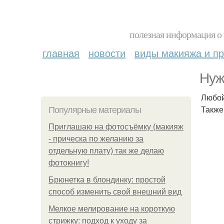
полезная информация о 
главная
новости
виды макияжа и пр
Нуж
Любой
Также
Популярные материалы
Приглашаю на фотосъёмку (макияж
- прическа по желанию за
отдельную плату) так же делаю
фотокнигу!
Брюнетка в блондинку: простой
способ изменить свой внешний вид
Мелкое мелирование на короткую
стрижку: подход к уходу за