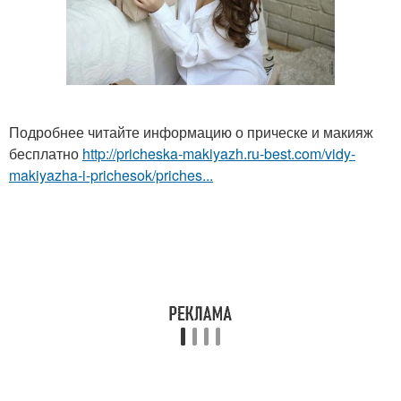
Подробнее читайте информацию о прическе и макияж
бесплатно
http://pricheska-makiyazh.ru-best.com/vidy-
makiyazha-i-prichesok/priches...