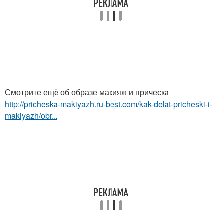
Смотрите ещё об образе макияж и прическа
http://pricheska-makiyazh.ru-best.com/kak-delat-pricheski-i-
makiyazh/obr...