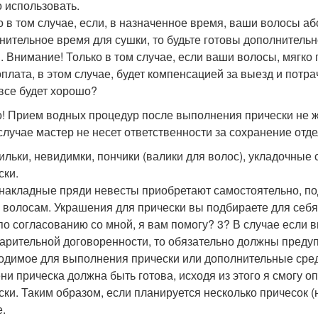
 использовать.
о в том случае, если, в назначенное время, ваши волосы 
нительное время для сушки, то будьте готовы дополнительно
. Внимание! Только в том случае, если ваши волосы, мягко го
плата, в этом случае, будет компенсацией за выезд и потра
 все будет хорошо?
! Прием водных процедур после выполнения прически не же
случае мастер не несет ответственности за сохранение отд
ильки, невидимки, пончики (валики для волос), укладочные 
ски.
 накладные пряди невесты приобретают самостоятельно, по
 волосам. Украшения для прически вы подбираете для себя
по согласованию со мной, я вам помогу? 3? В случае если 
арительной договоренности, то обязательно должны предуп
одимое для выполнения прически или дополнительные средст
ни прическа должна быть готова, исходя из этого я смогу 
ски. Таким образом, если планируется несколько причесок (н
е.