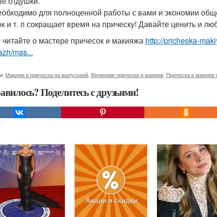
ве отдушки.
еобходимо для полноценной работы с вами и экономии общег
ок и т. п сокращает время на прическу! Давайте ценить и лю
 читайте о мастере причесок и макияжа
http://pricheska-maki
zh/mas...
и:
Макияж и прическа на выпускной
,
Вечерние прически и макияж
,
Прическа и макияж 
авилось? Поделитесь с друзьями!