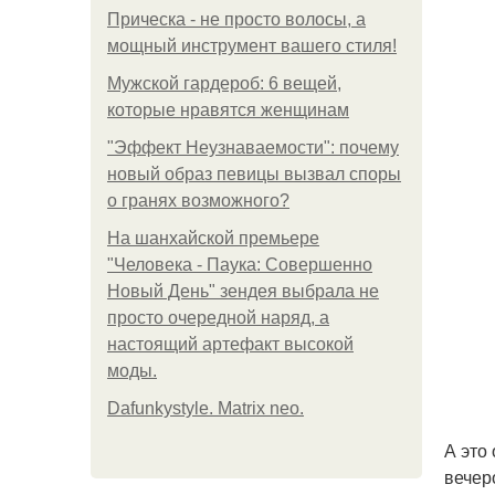
Прическа - не просто волосы, а
мощный инструмент вашего стиля!
Мужской гардероб: 6 вещей,
которые нравятся женщинам
"Эффект Неузнаваемости": почему
новый образ певицы вызвал споры
о гранях возможного?
На шанхайской премьере
"Человека - Паука: Совершенно
Новый День" зендея выбрала не
просто очередной наряд, а
настоящий артефакт высокой
моды.
Dafunkystyle. Matrix neo.
А это
вечер