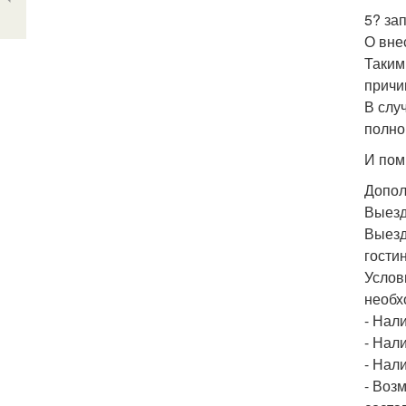
5? за
О вне
Таким
причи
В слу
полно
И пом
Допол
Выезд
Выезд
гости
Услов
необх
- Нал
- Нал
- Нал
- Воз