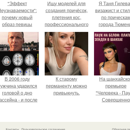
"Эффект
Ищу моделей для
Я Таня Гилева
еузнаваемости":
создания причёсок,
визажист и стил
почему новый
плетения кос,
по прическа
образ певицы
профессионального
города Тюмен
вызвал споры о
макияжа
гранях
(свадебного,
возможного?
дневного,
вечернего, для
фотосессии),
детских причёсок?
В 2006 году
К старому
На шанхайско
ужчина ударился
перманенту можно
премьере
головой о дно
привыкнуть.
"Человека - Пау
ассейна - и после
Совершенно
этого его жизнь
Новый День"
зменилась самым
зендея выбрала
транным образом.
просто очеред
наряд, а насто
Контакты
Пользовательское соглашение
Обратная св