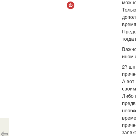
можно
Тольк
допол
время
Предо
тогда
Важно
ином 
2? шп
приче
А вот
своим
Либо 
предв
необх
време
приче
⇦
заявк