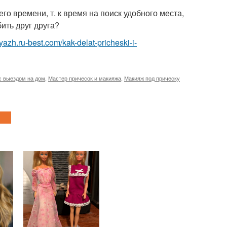
о времени, т. к время на поиск удобного места,
бить друг друга?
yazh.ru-best.com/kak-delat-pricheski-i-
с выездом на дом
,
Мастер причесок и макияжа
,
Макияж под прическу