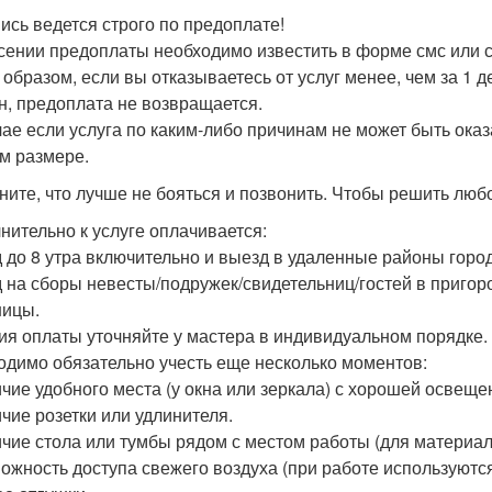
пись ведется строго по предоплате!
сении предоплаты необходимо известить в форме смс или с
 образом, если вы отказываетесь от услуг менее, чем за 1 
н, предоплата не возвращается.
чае если услуга по каким-либо причинам не может быть ока
м размере.
ните, что лучше не бояться и позвонить. Чтобы решить люб
нительно к услуге оплачивается:
 до 8 утра включительно и выезд в удаленные районы город
 на сборы невесты/подружек/свидетельниц/гостей в пригор
ницы.
ия оплаты уточняйте у мастера в индивидуальном порядке.
одимо обязательно учесть еще несколько моментов:
ичие удобного места (у окна или зеркала) с хорошей освеще
ичие розетки или удлинителя.
ичие стола или тумбы рядом с местом работы (для материал
можность доступа свежего воздуха (при работе используют