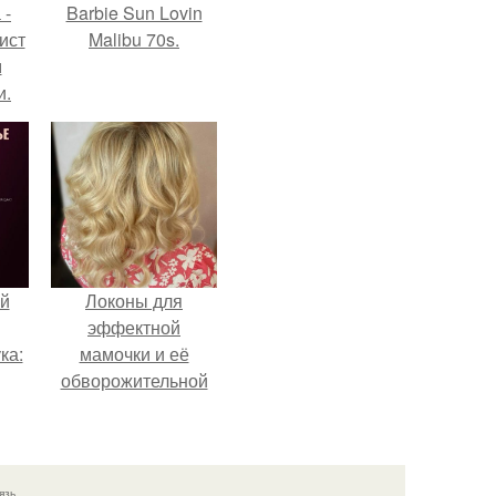
 -
Barbie Sun Lovin
ист
Malibu 70s.
м
и.
й
Локоны для
эффектной
ка:
мамочки и её
обворожительной
дочурки.
 не
ной
ящий
язь