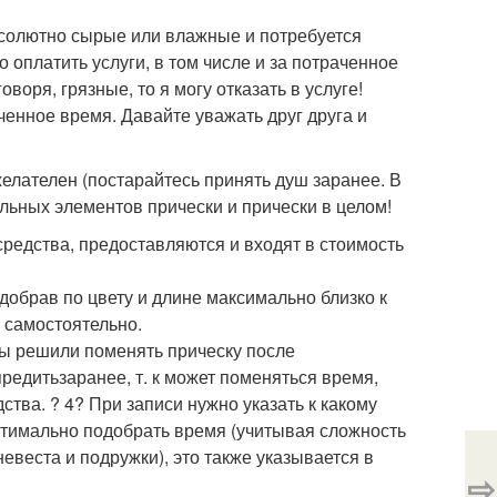
абсолютно сырые или влажные и потребуется
 оплатить услуги, в том числе и за потраченное
воря, грязные, то я могу отказать в услуге!
ченное время. Давайте уважать друг друга и
лателен (постарайтесь принять душ заранее. В
ельных элементов прически и прически в целом!
средства, предоставляются и входят в стоимость
добрав по цвету и длине максимально близко к
 самостоятельно.
вы решили поменять прическу после
редитьзаранее, т. к может поменяться время,
ва. ? 4? При записи нужно указать к какому
оптимально подобрать время (учитывая сложность
евеста и подружки), это также указывается в
⇨