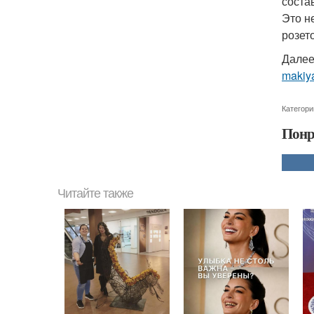
соста
Это н
розет
Далее
makiya
Категори
Понр
Читайте также