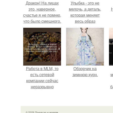
Дракон! На лицах
Улыбка - это не
это, наверное,
мелочь, а деталь,
Н
счастье я не помню,
которая меняет
что было смешного.
весь образ
человека.
Работа в MLM, то
Обзорчик на
есть сетевой
зимнюю курн.
м
компании сейчас
неразрывно
б
связана с создание
своего контента,
и
своей страницы в
с
соц сетях.
© 2026 Прическа и макияж