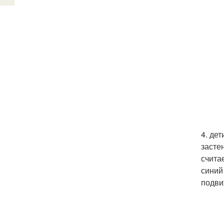
4. де
засте
счита
синий
подви