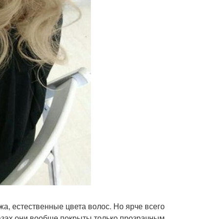
жа, естественные цвета волос. Но ярче всего
казах они вообще покрыты только прозрачным