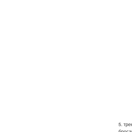
5. тр
броса