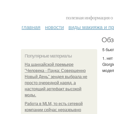
полезная информация о 
главная
новости
виды макияжа и пр
Обз
5 бьют
Популярные материалы
1. не
Giorg
На шанхайской премьере
модел
"Человека - Паука: Совершенно
Новый День" зендея выбрала не
просто очередной наряд, а
настоящий артефакт высокой
моды.
Работа в MLM, то есть сетевой
компании сейчас неразрывно