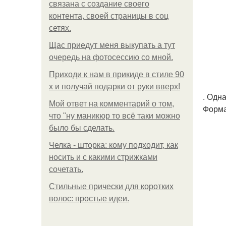
связана с создание своего
контента, своей страницы в соц
сетях.
Щас приедут меня выкупать а тут
очередь на фотосессию со мной.
Приходи к нам в прикиде в стиле 90
х и получай подарки от руки вверх!
. Одна
Мой ответ на комментарий о том,
Форма
что "ну маникюр то всё таки можно
было бы сделать.
Челка - шторка: кому подходит, как
носить и с какими стрижками
сочетать.
Стильные прически для коротких
волос: простые идеи.