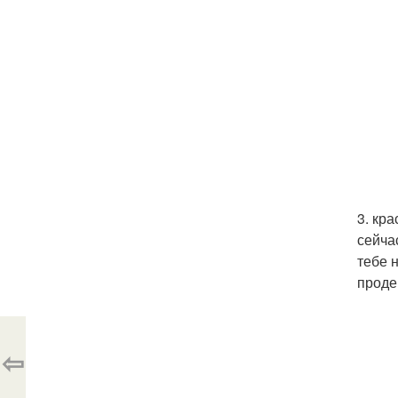
3. кр
сейча
тебе 
проде
⇦