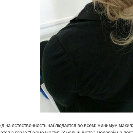
енд на естественность наблюдается во всем: минимум макия
ются в глаза "Голые Ногти". У большинства моделей на по