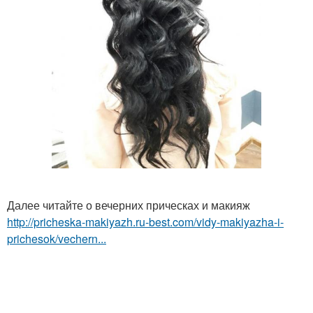
Далее читайте о вечерних прическах и макияж
http://pricheska-makiyazh.ru-best.com/vidy-makiyazha-i-
prichesok/vechern...