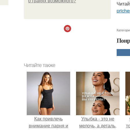
о гранях возможного?
Читай
priche
Категори
Понр
Читайте также
Как привлечь
Улыбка - это не
внимание парня и
мелочь, а деталь,
т