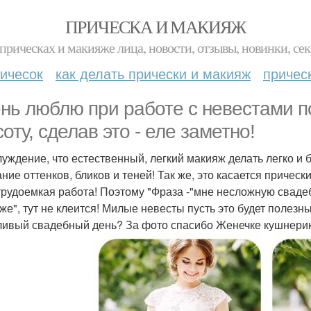
ПРИЧЕСКА И МАКИЯЖ
прическах и макияже лица, новости, отзывы, новинки, сек
ичесок
как делать прически и макияж
причес
нь люблю при работе с невестами п
оту, сделав это - еле заметно!
луждение, что естественный, легкий макияж делать легко и 
ание оттенков, бликов и теней! Так же, это касается причес
трудоемкая работа! Поэтому "Фраза -"мне несложную свадеб
же", тут не клеится! Милые невесты пусть это будет полез
ливый свадебный день? За фото спасибо Женечке кушнери