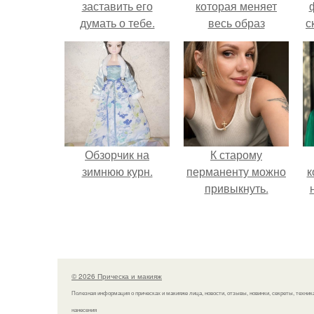
заставить его
которая меняет
думать о тебе.
весь образ
с
человека.
Обзорчик на
К старому
зимнюю курн.
перманенту можно
к
привыкнуть.
© 2026 Прическа и макияж
Полезная информация о прическах и макияже лица, новости, отзывы, новинки, секреты, техник
нанесения