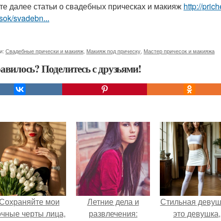
те далее статьи о свадебных прическах и макияж
http://pri
sok/svadebn...
и:
Свадебные прически и макияж
,
Макияж под прическу
,
Мастер причесок и макияжа
авилось? Поделитесь с друзьями!
Сохраняйте мои
Летние дела и
Стильная девуш
очные черты лица,
развлечения:
это девушка,