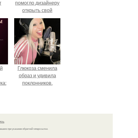
т
помогло дизайнеру
открыть свой
о и
бренд.
бои
й
Глюкоза сменила
образ и удивила
ка:
поклонников.
 не
ной
ящий
язь
кой
решено при указании обратной гиперссылки.