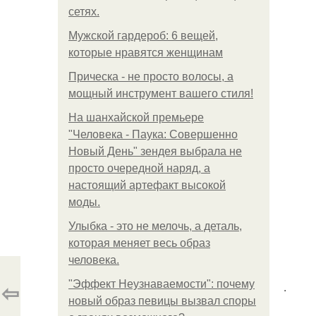
сетях.
Мужской гардероб: 6 вещей,
которые нравятся женщинам
Прическа - не просто волосы, а
мощный инструмент вашего стиля!
На шанхайской премьере
"Человека - Паука: Совершенно
Новый День" зендея выбрала не
просто очередной наряд, а
настоящий артефакт высокой
моды.
Улыбка - это не мелочь, а деталь,
которая меняет весь образ
человека.
⇦
"Эффект Неузнаваемости": почему
.
новый образ певицы вызвал споры