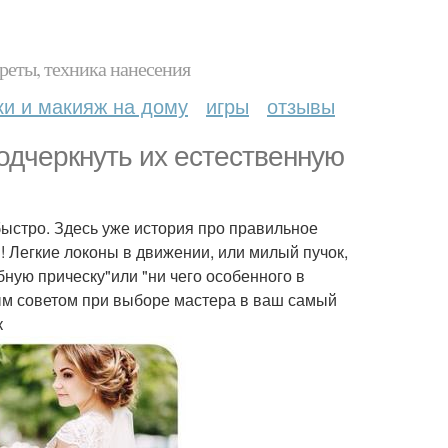
реты, техника нанесения
ки и макияж на дому
игры
отзывы
одчеркнуть их естественную
быстро. Здесь уже история про правильное
ки! Легкие локоны в движении, или милый пучок,
ную прическу"или "ни чего особенного в
ным советом при выборе мастера в ваш самый
к