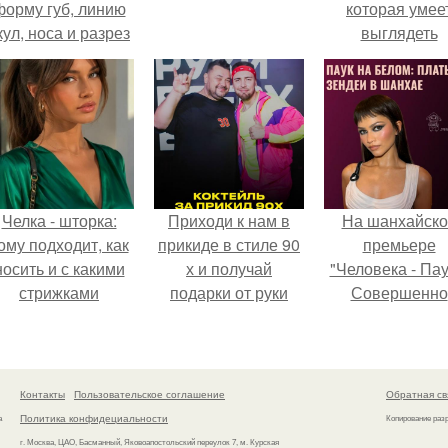
форму губ, линию
которая умее
кул, носа и разрез
выглядеть
глаз.
привлекательн
элегантно в лю
ситуации.
Челка - шторка:
Приходи к нам в
На шанхайско
ому подходит, как
прикиде в стиле 90
премьере
носить и с какими
х и получай
"Человека - Пау
стрижками
подарки от руки
Совершенно
сочетать.
вверх!
Новый День"
зендея выбрала
просто очеред
наряд, а насто
Контакты
Пользовательское соглашение
Обратная св
артефакт высо
Политика конфидециальности
а
Копирование раз
моды.
г. Москва, ЦАО, Басманный, Яковоапостольский переулок 7, м. Курская