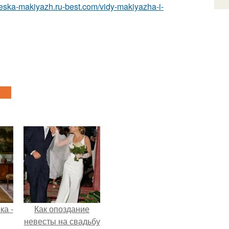
cheska-makiyazh.ru-best.com/vidy-makiyazha-i-
ка -
Как опоздание
невесты на свадьбу