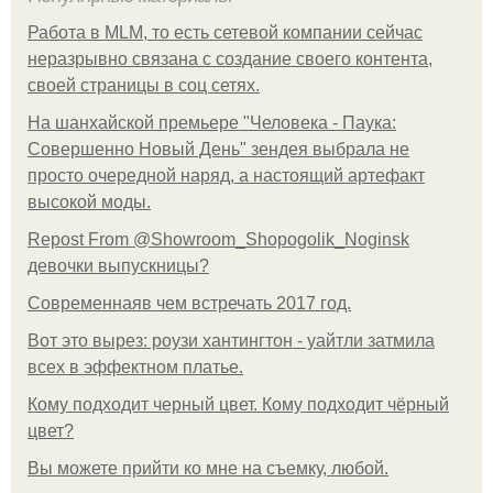
Работа в MLM, то есть сетевой компании сейчас
неразрывно связана с создание своего контента,
своей страницы в соц сетях.
На шанхайской премьере "Человека - Паука:
Совершенно Новый День" зендея выбрала не
просто очередной наряд, а настоящий артефакт
высокой моды.
Repost From @Showroom_Shopogolik_Noginsk
девочки выпускницы?
Современнаяв чем встречать 2017 год.
Вот это вырез: роузи хантингтон - уайтли затмила
всех в эффектном платьe.
Кому подходит черный цвет. Кому подходит чёрный
цвет?
Вы можете прийти ко мне на съемку, любой.