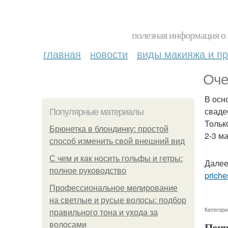
полезная информация о 
главная
новости
виды макияжа и пр
Оче
В осн
сваде
Популярные материалы
Тольк
Брюнетка в блондинку: простой
2-3 м
способ изменить свой внешний вид
С чем и как носить гольфы и гетры:
Далее
полное руководство
priche
Профессиональное мелирование
на светлые и русые волосы: подбор
Категори
правильного тона и ухода за
Понр
волосами