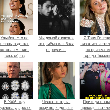
Улыбка - это не
Мы домой с какого-
Я Таня Гилева
мелочь, а деталь,
то приёма или бала
визажист и стил
которая меняет
вернулись.
по прическа
весь образ
города Тюмен
человека.
В 2006 году
Челка - шторка:
Приходи к нам
ужчина ударился
кому подходит, как
прикиде в стиле