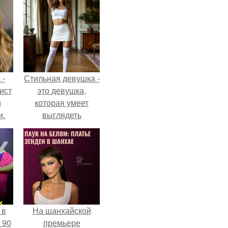
 -
Стильная девушка -
ист
это девушка,
м
которая умеет
и.
выглядеть
привлекательно и
элегантно в любои
ситуации.
 в
На шанхайской
 90
премьере