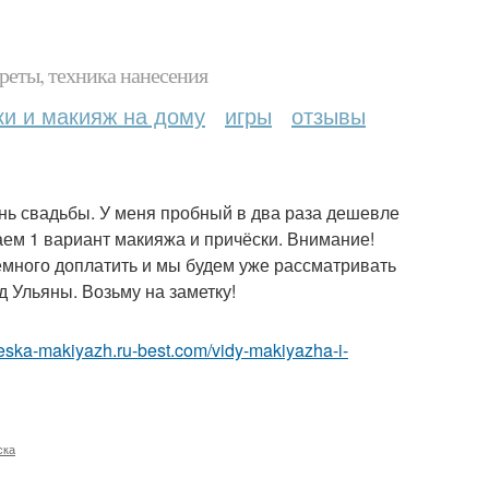
реты, техника нанесения
ки и макияж на дому
игры
отзывы
нь свадьбы. У меня пробный в два раза дешевле
аем 1 вариант макияжа и причёски. Внимание!
 немного доплатить и мы будем уже рассматривать
д Ульяны. Возьму на заметку!
cheska-makiyazh.ru-best.com/vidy-makiyazha-i-
ска