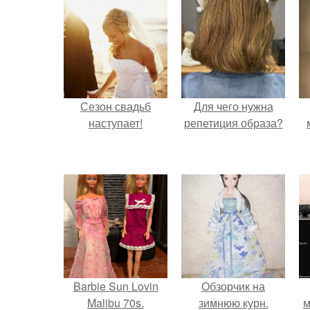
Сезон свадьб
Для чего нужна
наступает!
репетиция образа?
Barbie Sun Lovin
Обзорчик на
Malibu 70s.
зимнюю курн.
м