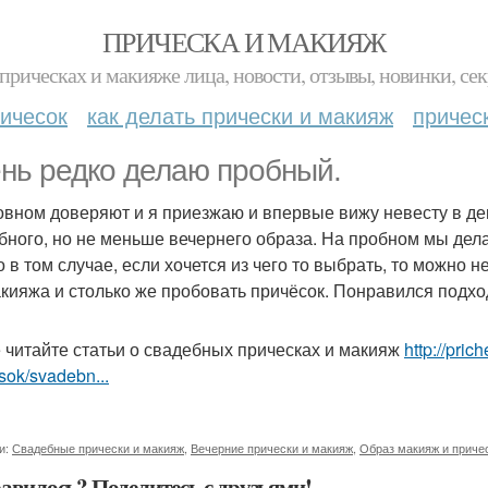
ПРИЧЕСКА И МАКИЯЖ
прическах и макияже лица, новости, отзывы, новинки, сек
ичесок
как делать прически и макияж
причес
нь редко делаю пробный.
овном доверяют и я приезжаю и впервые вижу невесту в де
бного, но не меньше вечернего образа. На пробном мы дел
о в том случае, если хочется из чего то выбрать, то можно
акияжа и столько же пробовать причёсок. Понравился подхо
 читайте статьи о свадебных прическах и макияж
http://pri
sok/svadebn...
и:
Свадебные прически и макияж
,
Вечерние прически и макияж
,
Образ макияж и приче
авилось? Поделитесь с друзьями!