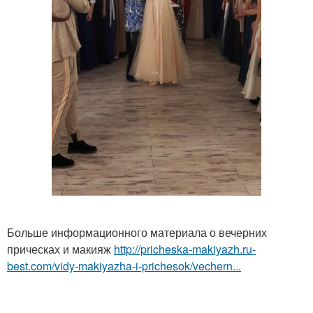
Больше информационного материала о вечерних
прическах и макияж
http://pricheska-makiyazh.ru-
best.com/vidy-makiyazha-i-prichesok/vechern...