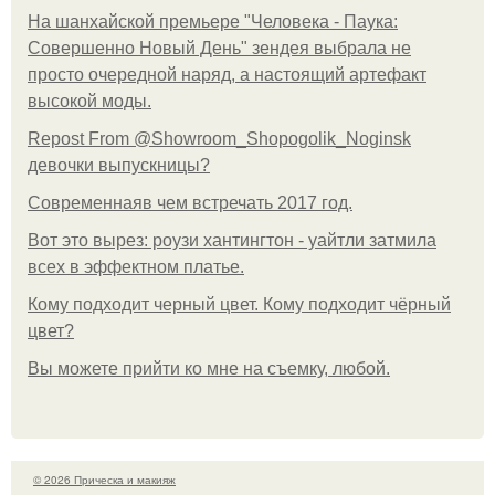
На шанхайской премьере "Человека - Паука:
Совершенно Новый День" зендея выбрала не
просто очередной наряд, а настоящий артефакт
высокой моды.
Repost From @Showroom_Shopogolik_Noginsk
девочки выпускницы?
Современнаяв чем встречать 2017 год.
Вот это вырез: роузи хантингтон - уайтли затмила
всех в эффектном платьe.
Кому подходит черный цвет. Кому подходит чёрный
цвет?
Вы можете прийти ко мне на съемку, любой.
© 2026 Прическа и макияж